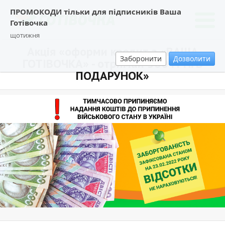
ПРОМОКОДИ тільки для підписників Ваша
Готівочка
щотижня
Акція «оформи кредит з «ВАША
Заборонити
Дозволити
ГОТІВОЧКА» - отримай 500 ГРН. В
ПОДАРУНОК»