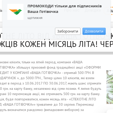
ПРОМОКОДИ тільки для підписників
0800 202 404
Про нас
Довідка
Акц
їнська
Ваша Готівочка
Зворотній дзвінок
щотижня
Заборонити
Дозволити
КОТНЕ ЛІТО ВІД «ВАША ГОТIВО
ОЖЦІВ КОЖЕН МІСЯЦЬ ЛІТА! ЧЕР
новні клієнти, тільки на літній період, компанія «ВАША
ТIВОЧКА» збільшує призовий фонд традиційної акції «ОФОРМИ
ЕДИТ У КОМПАНІЇ «ВАША ГОТIВОЧКА» - отримай 500 ГРН. В
ДАРУНОК », до 5000 ГРН., Тепер цілих 10 клієнтів, які взяли
едит в період з 10.06.2017 ПО 30.06.2017, мають шанс отримати
0 грн. на карту банку, незалежно від суми позики. 4 липня будуть
рані 10 переможців акції, які отримають 500 грн. на карту банку.
ція, буде повторюватися, кожен місяць літа - «СПЕКОТНЕ ЛІТО
Д «ВАША ГОТIВОЧКА»» триватиме до 30 серпня. Переможці
дуть визначатися рандомно (випадковим вибором) за