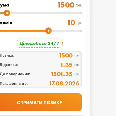
Cума
грн.
ермін
дн.
Цілодобово 24/7
1500
Позика:
грн.
1.35
Відсотки:
грн.
1501.35
До повернення:
грн.
17.08.2026
Погашення до: