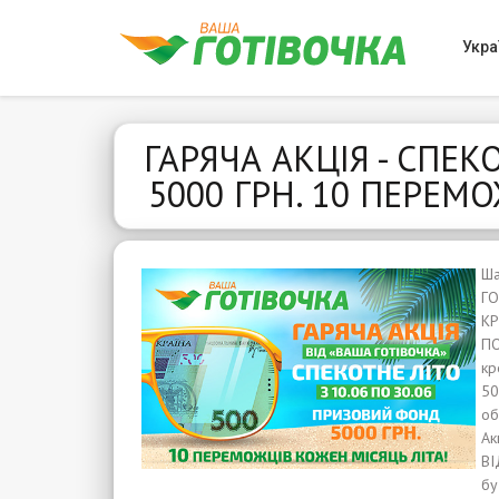
Укра
ГАРЯЧА АКЦІЯ - СПЕ
5000 ГРН. 10 ПЕРЕМ
Ша
ГО
КР
ПО
кр
50
об
Ак
ВІ
бу