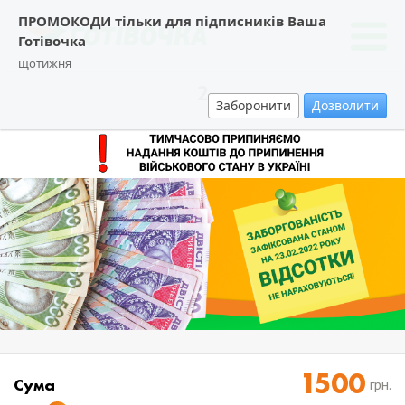
ПРОМОКОДИ тільки для підписників Ваша
Готівочка
щотижня
2
Заборонити
Дозволити
Cума
грн.