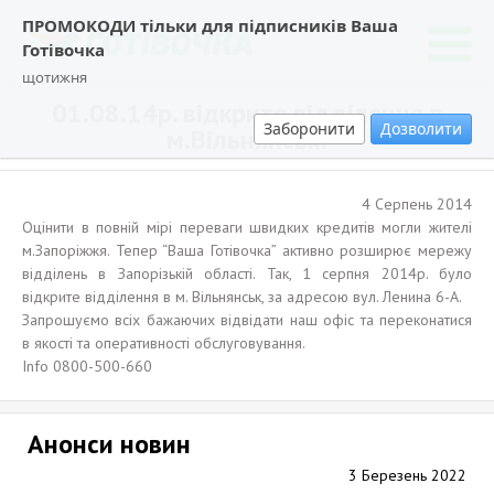
ПРОМОКОДИ тільки для підписників Ваша
Готівочка
щотижня
01.08.14р. відкрите відділення в
Заборонити
Дозволити
м.Вільнянськ!
4 Серпень 2014
Оцінити в повній мірі переваги швидких кредитів могли жителі
м.Запоріжжя. Тепер “Ваша Готівочка” активно розширює мережу
відділень в Запорізькій області. Так, 1 серпня 2014р. було
відкрите відділення в м. Вільнянськ, за адресою вул. Ленина 6-А.
Запрошуємо всіх бажаючих відвідати наш офіс та переконатися
в якості та оперативності обслуговування.
Info 0800-500-660
Анонси новин
3 Березень 2022