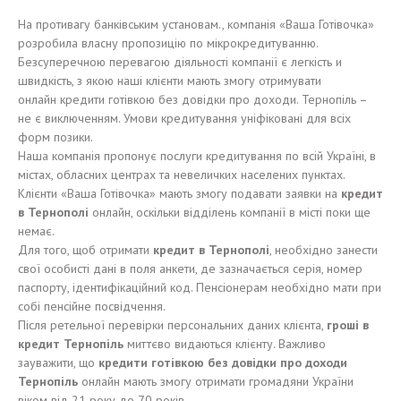
На противагу банківським установам., компанія «Ваша Готівочка»
розробила власну пропозицію по мікрокредитуванню.
Безсуперечною перевагою діяльності компанії є легкість и
швидкість, з якою наші клієнти мають змогу отримувати
онлайн кредити готівкою без довідки про доходи. Тернопіль –
не є виключенням. Умови кредитування уніфіковані для всіх
форм позики.
Наша компанія пропонує послуги кредитування по всій Україні, в
містах, обласних центрах та невеличких населених пунктах.
Клієнти «Ваша Готівочка» мають змогу подавати заявки на
кредит
в Тернополі
онлайн, оскільки відділень компанії в місті поки ще
немає.
Для того, щоб отримати
кредит в Тернополі
, необхідно занести
свої особисті дані в поля анкети, де зазначається серія, номер
паспорту, ідентифікаційний код. Пенсіонерам необхідно мати при
собі пенсійне посвідчення.
Після ретельної перевірки персональних даних клієнта,
гроші в
кредит Тернопіль
миттєво видаються клієнту. Важливо
зауважити, що
кредити готівкою без довідки про доходи
Тернопіль
онлайн мають змогу отримати громадяни України
віком від 21 року до 70 років.