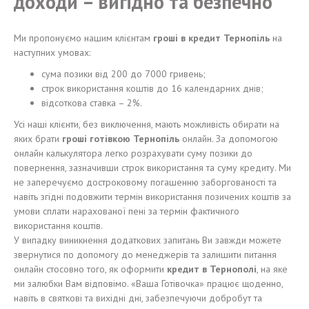
доходи – вигідно та безпечно
Ми пропонуємо нашим клієнтам
гроші в кредит Тернопіль
на
наступних умовах:
сума позики від 200 до 7000 гривень;
строк використання коштів до 16 календарних днів;
відсоткова ставка – 2%.
Усі наші клієнти, без виключення, мають можливість обирати на
яких брати
гроші готівкою Тернопіль
онлайн. За допомогою
онлайн калькулятора легко розрахувати суму позики до
повернення, зазначивши строк використання та суму кредиту. Ми
не заперечуємо достроковому погашенню заборгованості та
навіть згідні подовжити термін використання позичених коштів за
умови сплати нарахованої пені за термін фактичного
використання коштів.
У випадку виникнення додаткових запитань Ви завжди можете
звернутися по допомогу до менеджерів та залишити питання
онлайн стосовно того, як оформити
кредит в Тернополі
, на яке
ми залюбки Вам відповімо. «Ваша Готівочка» працює щоденно,
навіть в святкові та вихідні дні, забезпечуючи добробут та