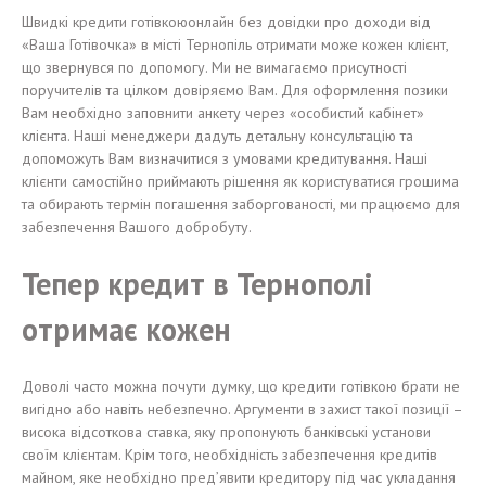
Швидкі кредити готівкоюонлайн без довідки про доходи від
«Ваша Готівочка» в місті Тернопіль отримати може кожен клієнт,
що звернувся по допомогу. Ми не вимагаємо присутності
поручителів та цілком довіряємо Вам. Для оформлення позики
Вам необхідно заповнити анкету через «особистий кабінет»
клієнта. Наші менеджери дадуть детальну консультацію та
допоможуть Вам визначитися з умовами кредитування. Наші
клієнти самостійно приймають рішення як користуватися грошима
та обирають термін погашення заборгованості, ми працюємо для
забезпечення Вашого добробуту.
Тепер кредит в Тернополі
отримає кожен
Доволі часто можна почути думку, що кредити готівкою брати не
вигідно або навіть небезпечно. Аргументи в захист такої позиції –
висока відсоткова ставка, яку пропонують банківські установи
своїм клієнтам. Крім того, необхідність забезпечення кредитів
майном, яке необхідно пред’явити кредитору під час укладання