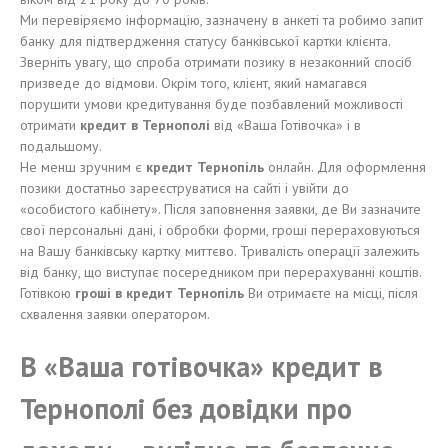
Ми перевіряємо інформацію, зазначену в анкеті та робимо запит
банку для підтвердження статусу банківської картки клієнта.
Зверніть увагу, що спроба отримати позику в незаконний спосіб
призведе до відмови. Окрім того, клієнт, який намагався
порушити умови кредитування буде позбавлений можливості
отримати
кредит в Тернополі
від «Ваша Готівочка» і в
подальшому.
Не менш зручним є
кредит Тернопіль
онлайн. Для оформлення
позики достатньо зареєструватися на сайті і увійти до
«особистого кабінету». Після заповнення заявки, де Ви зазначите
свої персональні дані, і обробки форми, гроші перераховуються
на Вашу банківську картку миттєво. Тривалість операції залежить
від банку, що виступає посередником при перерахуванні коштів.
Готівкою
гроші в кредит Тернопіль
Ви отримаєте на місці, після
схвалення заявки оператором.
В «Ваша готівочка» кредит в
Тернополі без довідки про