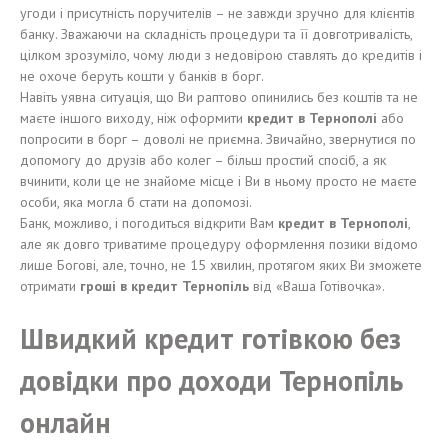
угоди і присутність поручителів – не завжди зручно для клієнтів
банку. Зважаючи на складність процедури та її довготривалість,
цілком зрозуміло, чому люди з недовірою ставлять до кредитів і
не охоче беруть кошти у банків в борг.
Навіть уявна ситуація, що Ви раптово опинились без коштів та не
маєте іншого виходу, ніж оформити
кредит в Тернополі
або
попросити в борг – доволі не приємна. Звичайно, звернутися по
допомогу до друзів або колег – більш простий спосіб, а як
вчинити, коли це не знайоме місце і Ви в ньому просто не маєте
особи, яка могла б стати на допомозі.
Банк, можливо, і погодиться відкрити Вам
кредит в Тернополі
,
але як довго триватиме процедуру оформлення позики відомо
лише Богові, але, точно, не 15 хвилин, протягом яких Ви зможете
отримати
гроші в кредит Тернопіль
від «Ваша Готівочка».
Швидкий кредит готівкою без
довідки про доходи Тернопіль
онлайн