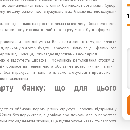
 здійснюватися тільки в стінах банківської організації. Суворі
йну подачу заявки, що змушувало всіх бажаючих висиджувати
Т
там ще один шанс на просте отримання кредиту. Вона перенесла
, завдяки чому
позика онлайн на карту
може бути оформлена
ропонувати і вигідні умови. Вони полягають в тому, що
позика
, причому відсотки будуть нараховані тільки за дні фактичного
ермін від 1 місяця, і обкладає відсотками весь період.
 є відсутність штрафів і можливість регулювання строку дії
айн
бралася на певний час, а обставини дозволили виплатити її
о без нарахування пені. Те ж саме стосується і продовження
м повідомленням.
арту банку: що для цього
деться оббивати пороги різних структур і просити підтримки у
ійтися без поручителів, а довідка про доходи давно перестала
нім громадянином України, і це підтверджує наявність паспорта