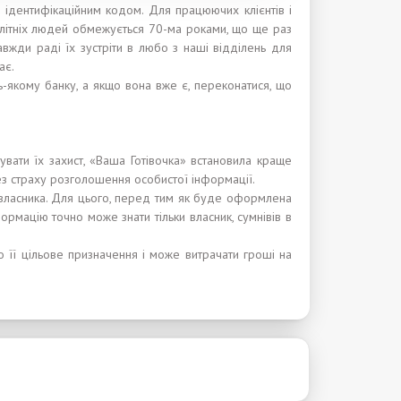
 ідентифікаційним кодом. Для працюючих клієнтів і
а літніх людей обмежується 70-ма роками, що ще раз
завжди раді їх зустріти в любо з наші відділень для
ає.
ь-якому банку, а якщо вона вже є, переконатися, що
увати їх захист, «Ваша Готівочка» встановила краще
з страху розголошення особистої інформації.
ї власника. Для цього, перед тим як буде оформлена
формацію точно може знати тільки власник, сумнівів в
о її цільове призначення і може витрачати гроші на