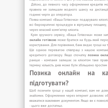
Дійсно, до певного часу оформлення кредитів могло
правила не залишали жодного шансу на дистанці
годинні черги до оператора.
Поява компанії «Ваша Готівочка» подарувало клієн
всі бюрократичні процедури в віртуальну площину
через власний комп'ютер клієнта.
Крім зручного сервісу, «Ваша Готівочка» може зап
онлайн готівкою
може братися на будь-який період
користування. Для порівняння, банк видає гроші на т
Ще однією перевагою співпраці з нашою компанією
кредитного договору. Якщо спочатку
позика онл
раніше - компанія залишає за клієнтом таке прав
терміну: кількість днів може бути збільшено прости
Позика онлайн на к
підготувати?
Щоб позичити гроші у нашій компанії, вам не дове
знайомих. Оформлення через інтернет дозволяє об
вважатися важливим документом. Якщо ви є повноліт
- цього вже достатньо.