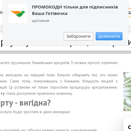
ПРОМОКОДИ тільки для підписників
0800 202 404
Про нас
Довідка
Акц
їнська
Ваша Готівочка
Зворотній дзвінок
щотижня
Заборонити
Дозволити
рту - сучасний сервіс, який ро
абагато зручнішою банківських кредитів. Її можна просто отримати
коли, виходять на перший план. Клієнти обирають тих, хто може
нини. Саме тому, помучившись з банками, більшість людей з
ацій. Ці установи не тільки спростили процедуру кредитування,
рту
стала доступною практично кожному.
рту - вигідна?
послуги буде зростати в двох випадках:
а короткий час зібрала велику кількість шанувальників.