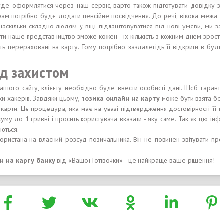
де оформлятися через наш сервіс, варто також підготувати довідку з
ерам потрібно буде додати пенсійне посвідчення. До речі, вікова меж
 наскільки складно людям у віці підлаштовуватися під нові умови, ми 
 наше представництво зможе кожен - їх кількість з кожним днем ​​зрост
ть перераховані на карту. Тому потрібно заздалегідь її відкрити в буд
ід захистом
шого сайту, клієнту необхідно буде ввести особисті дані. Щоб гарант
ки хакерів. Завдяки цьому,
позика онлайн на карту
може бути взята бе
карти. Це процедура, яка має на увазі підтвердження достовірності ї
суму до 1 гривні і просить користувача вказати - яку саме. Так як цю ін
ються.
ристана на власний розсуд позичальника. Він не повинен звітувати пр
н на карту банку
від «Вашої Готівочки» - це найкраще ваше рішення!