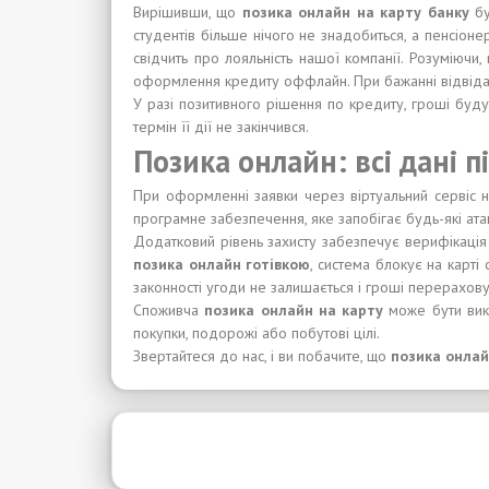
Вирішивши, що
позика онлайн на карту банку
бу
студентів більше нічого не знадобиться, а пенсіон
свідчить про лояльність нашої компанії. Розуміючи,
оформлення кредиту оффлайн. При бажанні відвідати
У разі позитивного рішення по кредиту, гроші буду
термін її дії не закінчився.
Позика онлайн: всі дані п
При оформленні заявки через віртуальний сервіс на
програмне забезпечення, яке запобігає будь-які ата
Додатковий рівень захисту забезпечує верифікація 
позика онлайн готівкою
, система блокує на карті 
законності угоди не залишається і гроші перерахову
Споживча
позика онлайн на карту
може бути вико
покупки, подорожі або побутові цілі.
Звертайтеся до нас, і ви побачите, що
позика онлай