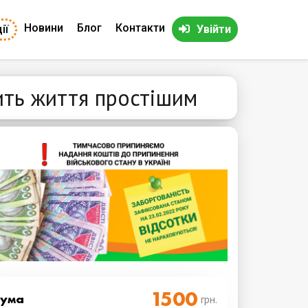
Новини
Блог
Контакти
ії
Увійти
бить життя простішим
Cума
грн.