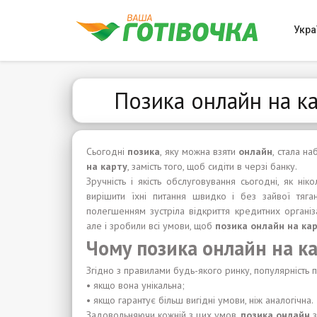
Укра
Позика онлайн на ка
Сьогодні
позика
, яку можна взяти
онлайн
, стала н
на карту
, замість того, щоб сидіти в черзі банку.
Зручність і якість обслуговування сьогодні, як ні
вирішити їхні питання швидко і без зайвої тяга
полегшенням зустріла відкриття кредитних організ
але і зробили всі умови, щоб
позика онлайн на ка
Чому позика онлайн на ка
Згідно з правилами будь-якого ринку, популярність 
• якщо вона унікальна;
• якщо гарантує більш вигідні умови, ніж аналогічна.
Задовольняючи кожній з цих умов,
позика онлайн
з