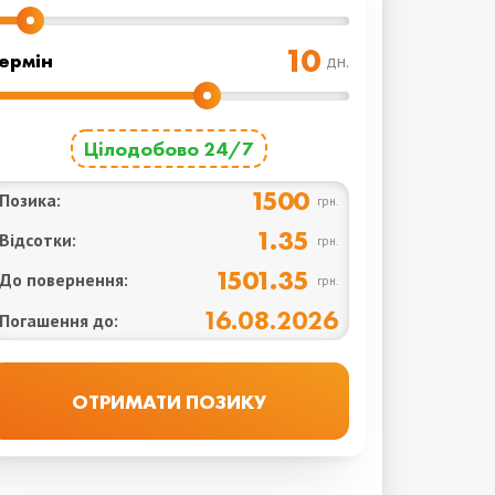
ермін
дн.
Цілодобово 24/7
1500
Позика:
грн.
1.35
Відсотки:
грн.
1501.35
До повернення:
грн.
16.08.2026
Погашення до: