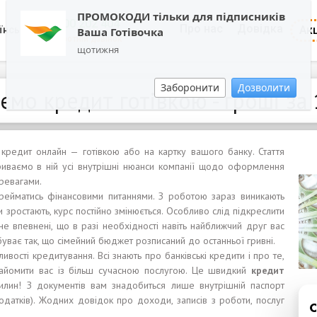
ПРОМОКОДИ тільки для підписників
0800 202 404
Про нас
Довідка
Акц
їнська
Ваша Готівочка
Зворотній дзвінок
щотижня
Заборонити
Дозволити
мо кредит готівкою - гроші за 
 кредит онлайн — готівкою або на картку вашого банку. Стаття
криваємо в ній усі внутрішні нюанси компанії щодо оформлення
еревагами.
ерейматись фінансовими питаннями. З роботою зараз виникають
и зростають, курс постійно змінюється. Особливо слід підкреслити
 не впевнені, що в разі необхідності навіть найближчий друг вас
а буває так, що сімейний бюджет розписаний до останньої гривні.
вості кредитування. Всі знають про банківські кредити і про те,
найомити вас із більш сучасною послугою. Це швидкий
кредит
илин! З документів вам знадобиться лише внутрішній паспорт
одатків). Жодних довідок про доходи, записів з роботи, послуг