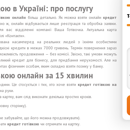
ою в Україні: про послугу
Т
тівкою онлайн
більш детально. Як можна взяти онлайн
кредит
існо ж, онлайн відбувається лише реєстрація та обробка заявки.
 вас відділенні компанії Ваша Готівочка. Актуальна карта
лі «Контакти».
тована насамперед на реальних людей з їхніми особистими
дкісні кредити в межах 7000 гривень. Термін повернення зараз
ожливість продовження — без комісії. Звісно, такі умови можуть
еликий кредит для бізнесу, для придбання нерухомості. Але на
тах фізичним особам, яким складно взяти позику у банку.
вкою онлайн за 15 хвилин
дини. Це стосується і тих, хто хоче взяти
кредит готівкою на
на руки.
 картку, вам слід виконати декілька простих кроків.
ловну сторінку).
не забувайте, що його можна продовжувати).
брати
кредит готівкою
чи отримати на картку.