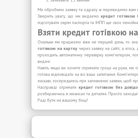
Зачекайте 15 хвилин.
Ми обробимо заявку та одразу ж переведемо вам гр
Зверніть увагу, що ми видаємо
кредит готівкою 
підготувати окрім паспорта та ІНПП ще своє пенсійн
Взяти кредит готівкою на
Оскільки ми працюємо вже не перший день, то зна
готівкою на картку
через заявку на сайті, а хтос
проходить автоматичну перевірку комп’ютером, по
видачі.
Навіть якщо ви хочете отримати гроші на руки, ми 
готова відповідати на всі ваші запитання. Комп’юте
ласкаві, зосередьтесь при заповненні заявки, щоб 
Насправді отримати
кредит готівкою без довід
розбираючись в нюансах та деталях. Просто заходьте
Раді бути на вашому боці!