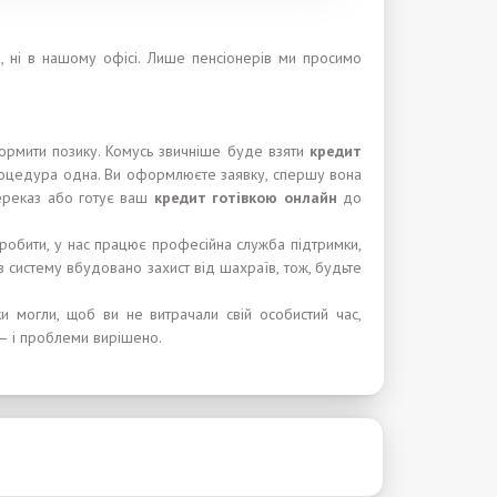
, ні в нашому офісі. Лише пенсіонерів ми просимо
ормити позику. Комусь звичніше буде взяти
кредит
 процедура одна. Ви оформлюєте заявку, спершу вона
переказ або готує ваш
кредит готівкою онлайн
до
зробити, у нас працює професійна служба підтримки,
в систему вбудовано захист від шахраїв, тож, будьте
и могли, щоб ви не витрачали свій особистий час,
 — і проблеми вирішено.