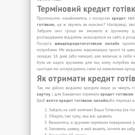
Терміновий кредит готівк
Пропонуємо ознайомитись з послугою
кредит го
готівкою
, це ж звучить як нонсенс? Насправді, зв
Забрати свої гроші ви зможете в зручному для
розташування відділень знаходиться на сайті, в розді
Послуга
швидкікредитиготівкою онлайн
орієн
потребами. Ми видаємо максимально прості та шви
складає 16 днів (або менше), але включає в себе м
бути не надто зручними для тих, кому потрібен в
сьогодні ми зосередились саме на невеличких креди
Як отримати кредит готі
Так, ми дійсно видаємо кредити лише за чверть го
картку
, і для бажаючих отримати
кредит готівкою
Щоб
взяти кредит готівкою онлайн
або переказ на
Зайдіть на сайт компанії Ваша Готівочка (на го
Оберіть там суму, яка вас цікавить.
Визначтесь зі зручним терміном повернення (
Заповніть заявку, в якій вкажіть, хочете ви за