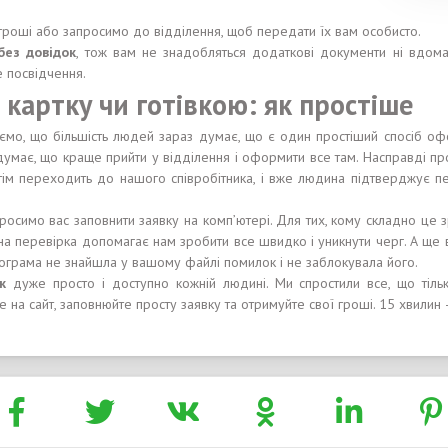
оші або запросимо до відділення, щоб передати їх вам особисто.
без довідок
, тож вам не знадобляться додаткові документи ні вдома
е посвідчення.
 картку чи готівкою: як простіше
ємо, що більшість людей зараз думає, що є один простіший спосіб оф
ь думає, що краще прийти у відділення і оформити все там. Насправді
тім переходить до нашого співробітника, і вже людина підтверджує 
просимо вас заповнити заявку на комп’ютері. Для тих, кому складно це 
рна перевірка допомагає нам зробити все швидко і уникнути черг. А ще 
програма не знайшла у вашому файлі помилок і не заблокувала його.
ок
дуже просто і доступно кожній людині. Ми спростили все, що тільк
 на сайт, заповнюйте просту заявку та отримуйте свої гроші. 15 хвилин