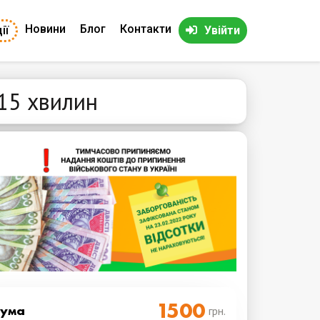
Новини
Блог
Контакти
ії
Увійти
15 хвилин
Cума
грн.