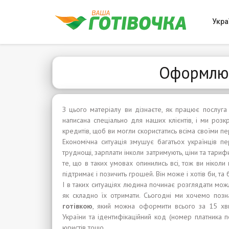
Укра
Оформлює
З цього матеріалу ви дізнаєте, як працює послуга
написана спеціально для наших клієнтів, і ми роз
кредитів, щоб ви могли скористатись всіма своїми п
Економічна ситуація змушує багатьох українців п
труднощі, зарплати інколи затримують, ціни та тариф
те, що в таких умовах опинились всі, тож ви ніколи
підтримає і позичить грошей. Він може і хотів би, т
І в таких ситуаціях людина починає розглядати можли
як складно їх отримати. Сьогодні ми хочемо поз
готівкою
, який можна оформити всього за 15 хв
України та ідентифікаційний код (номер платника п
юристів тощо.