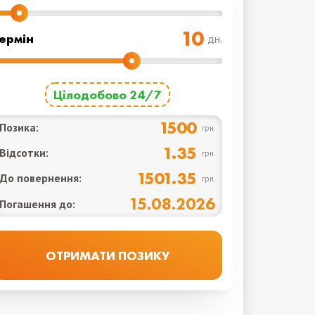
ермін
дн.
Цілодобово 24/7
1500
Позика:
грн.
1.35
Відсотки:
грн.
1501.35
До повернення:
грн.
15.08.2026
Погашення до: