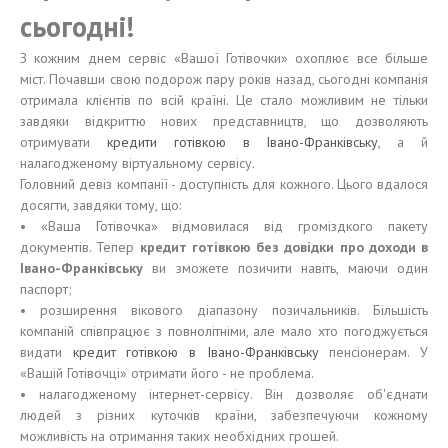
сьогодні!
З кожним днем ​​сервіс «Вашої Готівочки» охоплює все більше
міст. Почавши свою подорож пару років назад, сьогодні компанія
отримала клієнтів по всій країні. Це стало можливим не тільки
завдяки відкриттю нових представництв, що дозволяють
отримувати
кредити готівкою в Івано-Франківську
, а й
налагодженому віртуальному сервісу.
Головний девіз компанії - доступність для кожного. Цього вдалося
досягти, завдяки тому, що:
• «Ваша Готівочка» відмовилася від громіздкого пакету
документів. Тепер
кредит готівкою без довідки про доходи в
Івано-Франківську
ви зможете позичити навіть, маючи один
паспорт;
• розширення вікового діапазону позичальників. Більшість
компаній співпрацює з повнолітніми, але мало хто погоджується
видати
кредит готівкою в Івано-Франківську
пенсіонерам. У
«Вашій Готівочці» отримати його - не проблема.
• налагодженому інтернет-сервісу. Він дозволяє об'єднати
людей з різних куточків країни, забезпечуючи кожному
можливість на отримання таких необхідних грошей.