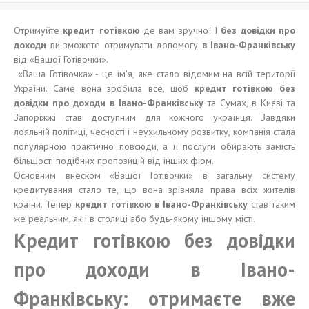
Отримуйте
кредит готівкою
де вам зручно! І
без довідки про
доходи
ви зможете отримувати допомогу
в Івано-Франківську
від «Вашої Готівочки».
«Ваша Готівочка» - це ім'я, яке стало відомим на всій території
України. Саме вона зробила все, щоб
кредит готівкою без
довідки про доходи в Івано-Франківську
та Сумах, в Києві та
Запоріжжі став доступним для кожного українця. Завдяки
лояльній політиці, чесності і неухильному розвитку, компанія стала
популярною практично повсюди, а її послуги обирають замість
більшості подібних пропозицій від інших фірм.
Основним внеском «Вашої Готівочки» в загальну систему
кредитування стало те, що вона зрівняла права всіх жителів
країни. Тепер
кредит готівкою в Івано-Франківську
став таким
же реальним, як і в столиці або будь-якому іншому місті.
Кредит готівкою без довідки
про доходи в Івано-
Франківську: отримаєте вже