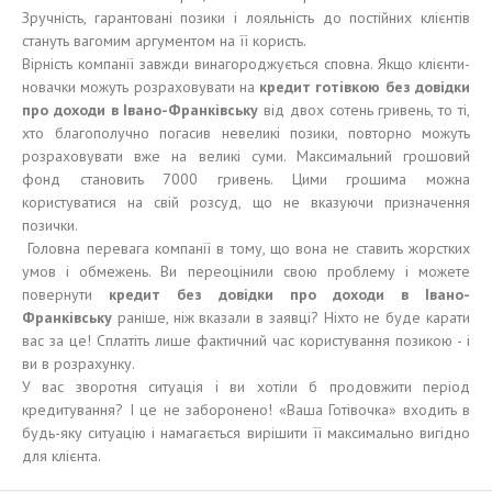
Зручність, гарантовані позики і лояльність до постійних клієнтів
стануть вагомим аргументом на її користь.
Вірність компанії завжди винагороджується сповна. Якщо клієнти-
новачки можуть розраховувати на
кредит готівкою без довідки
про доходи в Івано-Франківську
від двох сотень гривень, то ті,
хто благополучно погасив невеликі позики, повторно можуть
розраховувати вже на великі суми. Максимальний грошовий
фонд становить 7000 гривень. Цими грошима можна
користуватися на свій розсуд, що не вказуючи призначення
позички.
Головна перевага компанії в тому, що вона не ставить жорстких
умов і обмежень. Ви переоцінили свою проблему і можете
повернути
кредит без довідки про доходи в Івано-
Франківську
раніше, ніж вказали в заявці? Ніхто не буде карати
вас за це! Сплатіть лише фактичний час користування позикою - і
ви в розрахунку.
У вас зворотня ситуація і ви хотіли б продовжити період
кредитування? І це не заборонено! «Ваша Готівочка» входить в
будь-яку ситуацію і намагається вирішити її максимально вигідно
для клієнта.