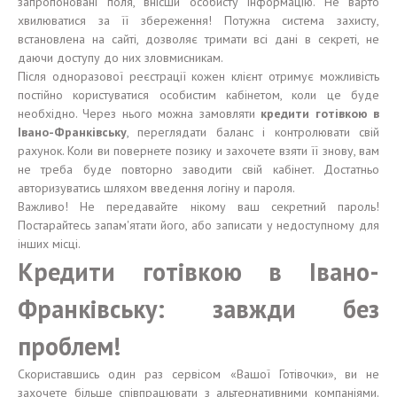
запропоновані поля, внісши особисту інформацію. Не варто
хвилюватися за її збереження! Потужна система захисту,
встановлена ​​на сайті, дозволяє тримати всі дані в секреті, не
даючи доступу до них зловмисникам.
Після одноразової реєстрації кожен клієнт отримує можливість
постійно користуватися особистим кабінетом, коли це буде
необхідно. Через нього можна замовляти
кредити готівкою в
Івано-Франківську
, переглядати баланс і контролювати свій
рахунок. Коли ви повернете позику и захочете взяти її знову, вам
не треба буде повторно заводити свій кабінет. Достатньо
авторизуватись шляхом введення логіну и пароля.
Важливо! Не передавайте нікому ваш секретний пароль!
Постарайтесь запам'ятати його, або записати у недоступному для
інших місці.
Кредити готівкою в Івано-
Франківську: завжди без
проблем!
Скориставшись один раз сервісом «Вашої Готівочки», ви не
захочете більше співпрацювати з альтернативними компаніями.