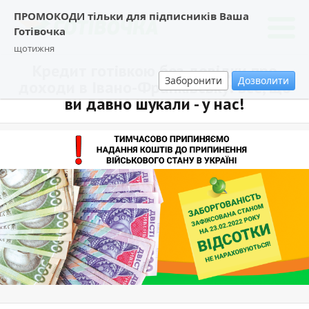
ПРОМОКОДИ тільки для підписників Ваша
Готівочка
щотижня
Кредит готівкою без довідки про
Заборонити
Дозволити
доходи в Івано-Франківську: все, що
ви давно шукали - у нас!