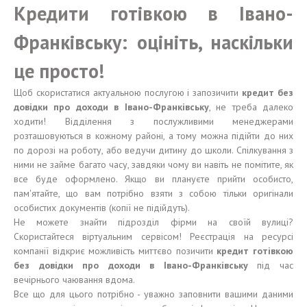
Кредити готівкою в Івано-
Франківську: оцініть, наскільки
це просто!
Щоб скористатися актуальною послугою і запозичити
кредит без
довідки про доходи в Івано-Франківську
, не треба далеко
ходити! Відділення з послужливими менеджерами
розташовуються в кожному районі, а тому можна підійти до них
по дорозі на роботу, або ведучи дитину до школи. Спілкування з
ними не займе багато часу, завдяки чому ви навіть не помітите, як
все буде оформлено. Якщо ви плануєте прийти особисто,
пам'ятайте, що вам потрібно взяти з собою тільки оригінали
особистих документів (копії не підійдуть).
Не можете знайти підрозділ фірми на своїй вулиці?
Скористайтеся віртуальним сервісом! Реєстрація на ресурсі
компанії відкриє можливість миттєво позичити
кредит готівкою
без довідки про доходи в Івано-Франківську
під час
вечірнього чаювання вдома.
Все що для цього потрібно - уважно заповнити вашими даними