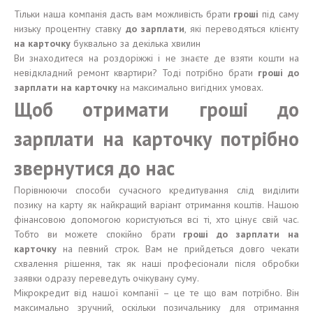
Тільки наша компанія дасть вам можливість брати
гроші
під саму
низьку процентну ставку
до зарплати
, які переводяться клієнту
на карточку
буквально за декілька хвилин
Ви знаходитеся на роздоріжжі і не знаєте де взяти кошти на
невідкладний ремонт квартири? Тоді потрібно брати
гроші до
зарплати на карточку
на максимально вигідних умовах.
Щоб отримати гроші до
зарплати на карточку потрібно
звернутися до нас
Порівнюючи способи сучасного кредитування слід виділити
позику на карту як найкращий варіант отримання коштів. Нашою
фінансовою допомогою користуються всі ті, хто цінує свій час.
Тобто ви можете спокійно брати
гроші до зарплати на
карточку
на певний строк. Вам не прийдеться довго чекати
схвалення рішення, так як наші професіонали після обробки
заявки одразу переведуть очікувану суму.
Мікрокредит від нашої компанії – це те що вам потрібно. Він
максимально зручний, оскільки позичальнику для отримання