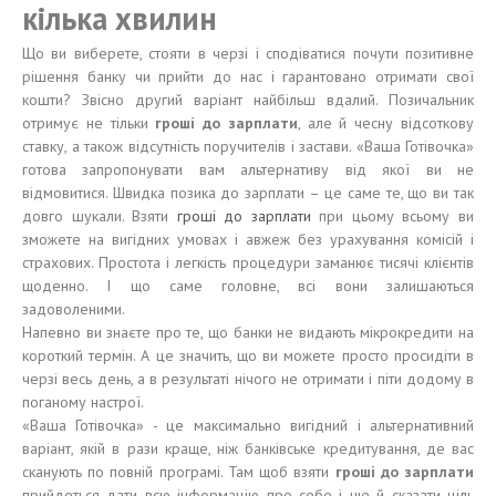
кілька хвилин
Що ви виберете, стояти в черзі і сподіватися почути позитивне
рішення банку чи прийти до нас і гарантовано отримати свої
кошти? Звісно другий варіант найбільш вдалий. Позичальник
отримує не тільки
гроші до зарплати
, але й чесну відсоткову
ставку, а також відсутність поручителів і застави. «Ваша Готівочка»
готова запропонувати вам альтернативу від якої ви не
відмовитися. Швидка позика до зарплати – це саме те, що ви так
довго шукали. Взяти
гроші до зарплати
при цьому всьому ви
зможете на вигідних умовах і авжеж без урахування комісій і
страхових. Простота і легкість процедури заманює тисячі клієнтів
щоденно. І що саме головне, всі вони залишаються
задоволеними.
Напевно ви знаєте про те, що банки не видають мікрокредити на
короткий термін. А це значить, що ви можете просто просидіти в
черзі весь день, а в результаті нічого не отримати і піти додому в
поганому настрої.
«Ваша Готівочка» - це максимально вигідний і альтернативний
варіант, якій в рази краще, ніж банківське кредитування, де вас
сканують по повній програмі. Там щоб взяти
гроші до зарплати
прийдеться дати всю інформацію про себе і ще й сказати ціль