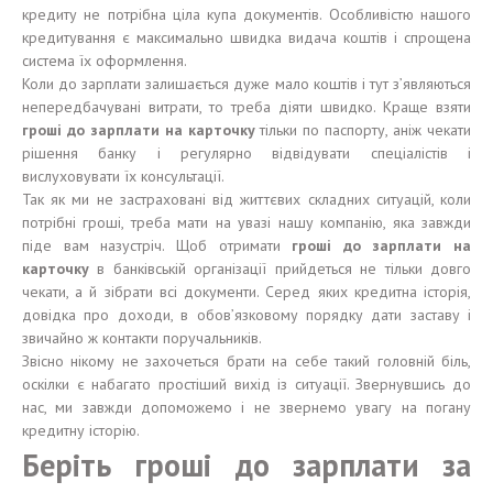
кредиту не потрібна ціла купа документів. Особливістю нашого
кредитування є максимально швидка видача коштів і спрощена
система їх оформлення.
Коли до зарплати залишається дуже мало коштів і тут з’являються
непередбачувані витрати, то треба діяти швидко. Краще взяти
гроші до зарплати на карточку
тільки по паспорту, аніж чекати
рішення банку і регулярно відвідувати спеціалістів і
вислуховувати їх консультації.
Так як ми не застраховані від життєвих складних ситуацій, коли
потрібні гроші, треба мати на увазі нашу компанію, яка завжди
піде вам назустріч. Щоб отримати
гроші до зарплати на
карточку
в банківській організації прийдеться не тільки довго
чекати, а й зібрати всі документи. Серед яких кредитна історія,
довідка про доходи, в обов’язковому порядку дати заставу і
звичайно ж контакти поручальників.
Звісно нікому не захочеться брати на себе такий головній біль,
оскілки є набагато простіший вихід із ситуації. Звернувшись до
нас, ми завжди допоможемо і не звернемо увагу на погану
кредитну історію.
Беріть гроші до зарплати за