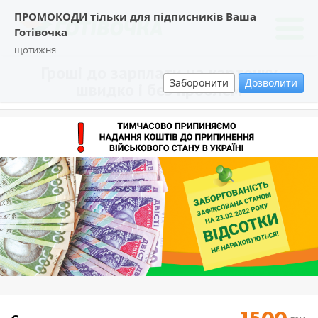
ПРОМОКОДИ тільки для підписників Ваша
Готівочка
щотижня
Гроші до зарплати на карточку
Заборонити
Дозволити
швидко і без проблем