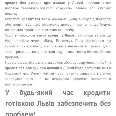
кредит без довідки про доходи у Львові
виручить, якщо
потрібно терміново оплатити комунальні платежі або важливу
покупку.
Витратити
кредит готівкою
можна на цікаву екскурсію, подорож
або тренінг. Вас ніхто не змусить звітувати про те, на що будуть
використані гроші - це виключно ваш вибір.
Якщо ви вирішили
взяти кредит у Львові
, вигідніше за все це
буде зробити через «Вашу Готівочку». Вона відноситься до
однієї з тих компаній, яка працює з невеликими сумами до 7
тисяч гривень, а тому отримати таку позику можна без особливих
проблем.
Просто відвідайте одне з відділень або зареєструйтеся на сайті, і
кредит без довідки про доходи у Львові
буде доступний вам в
будь-який час. Умови компанії вас приємно здивують і стануть
запорукою того, що ви неодмінно захочете скористатися
послугою ще раз.
У будь-який час кредити
готівкою Львів забезпечить без
проблем!