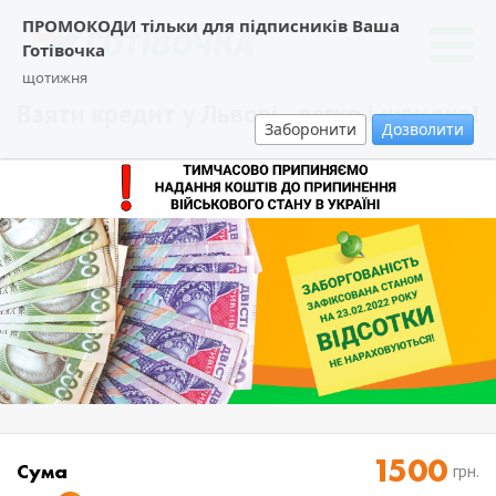
ПРОМОКОДИ тільки для підписників Ваша
Готівочка
щотижня
Взяти кредит у Львові - легко і швидко!
Заборонити
Дозволити
Cума
грн.