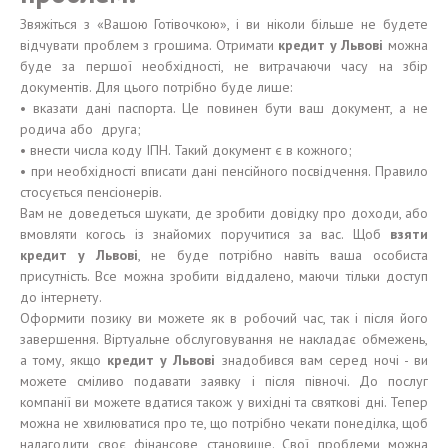
Звяжіться з «Вашою Готівочкою», і ви ніколи більше не будете
відчувати проблем з грошима. Отримати
кредит у Львові
можна
буде за першої необхідності, не витрачаючи часу на збір
документів. Для цього потрібно буде лише:
• вказати дані паспорта. Це повинен бути ваш документ, а не
родича або друга;
• внести числа коду ІПН. Такий документ є в кожного;
• при необхідності вписати дані пенсійного посвідчення. Правило
стосується пенсіонерів.
Вам не доведеться шукати, де зробити довідку про доходи, або
вмовляти когось із знайомих поручитися за вас. Щоб
взяти
кредит у Львові
, не буде потрібно навіть ваша особиста
присутність. Все можна зробити віддалено, маючи тільки доступ
до інтернету.
Оформити позику ви можете як в робочий час, так і після його
завершення. Віртуальне обслуговування не накладає обмежень,
а тому, якщо
кредит у Львові
знадобився вам серед ночі - ви
можете сміливо подавати заявку і після півночі. До послуг
компанії ви можете вдатися також у вихідні та святкові дні. Тепер
можна не хвилюватися про те, що потрібно чекати понеділка, щоб
налагодити своє фінансове становище. Свої проблеми можна