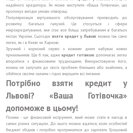
надійного кредитора. Їм може виступити «Ваша Готівочка», що
пропонує вигідні умови співпраці.
Популяризація віртуального обслуговування призводить до
розвитку багатьох галузей. Це стосується і сфери
мікрокредитування, яке стає все більш затребуваним в багатьох
містах України. Сьогодні
взяти кредит у Львові
можна так само
легко, як і в Києві чи Харкові.
Зручний і корисний сервіс з кожним днем ​​набуває нових
прихильників. Ще б пак, адже
кредит готівкою
допомагає легко
впоратися з фінансовими труднощами. Використовуючи його,
можна не залучати до своїх проблем близьких або знайомих, а
обійтися своїми силами і гідно вирішити всі питання.
Потрібно взяти кредит у
Львові? «Ваша Готівочка»
допоможе в цьому!
Позики - це фінансовий інструмент, який може стати в нагоді в
самих різних ситуаціях. До нього можна вдатися, коли особистий
бюджет збіднів і потрібно протриматися до зарплати. Грошовий