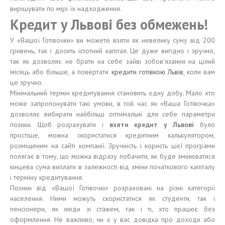
вирішувати по мірі їх надходження.
Кредит у Львові без обмежень!
У «Вашої Готівочки» ви можете взяти як невелику суму від 200
гривень, так і досить істотний капітал. Це дуже вигідно і зручно,
так як дозволяє не брати на себе зайві зобов'язання на цілий
місяць або більше, а повертати
кредити готівкою Львів
, коли вам
це зручно.
Мінімальний термін кредитування становить одну добу. Мало хто
може запропонувати такі умови, в той час як «Ваша Готівочка»
дозволяє вибирати найбільш оптимальні для себе параметри
позики. Щоб розрахувати і
взяти кредит у Львові
було
простіше, можна скористатися кредитним калькулятором,
розміщеним на сайті компанії. Зручність і користь цієї програми
полягає в тому, що можна відразу побачити, як буде змінюватися
кінцева сума виплати в залежності від зміни початкового капіталу
і терміну кредитування.
Позики від «Вашої Готівочкі» розраховані на різні категорії
населення. Ними можуть скористатися як студенти, так і
пенсіонери, як люди зі стажем, так і ті, хто працює без
оформлення. Не важливо, чи є у вас довідка про доходи або