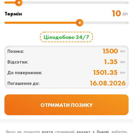
Термін
дн.
Цілодобово 24/7
1500
Позика:
грн.
1.35
Відсотки:
грн.
1501.35
До повернення:
грн.
16.08.2026
Погашення до:
Якщо ви плануєте
взяти
споживчий
кредит у Львові
, виберіть