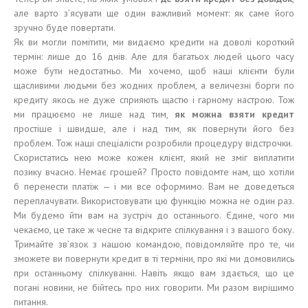
але варто з’ясувати ще один важливий момент: як саме його
зручно буде повертати.
Як ви могли помітити, ми видаємо кредити на доволі короткий
термін: лише до 16 днів. Але для багатьох людей цього часу
може бути недостатньо. Ми хочемо, щоб наші клієнти були
щасливими людьми без жодних проблем, а величезні борги по
кредиту якось не дуже сприяють щастю і гарному настрою. Тож
ми працюємо не лише над тим,
як можна взяти кредит
простіше і швидше, але і над тим, як повернути його без
проблем. Тож наші спеціалісти розробили процедуру відстрочки.
Скористатись нею може кожен клієнт, який не зміг виплатити
позику вчасно. Немає грошей? Просто повідомте нам, що хотіли
б перенести платіж — і ми все оформимо. Вам не доведеться
переплачувати. Використовувати цю функцію можна не один раз.
Ми будемо йти вам на зустріч до останнього. Єдине, чого ми
чекаємо, це таке ж чесне та відкрите спілкування і з вашого боку.
Тримайте зв’язок з нашою командою, повідомляйте про те, чи
зможете ви повернути кредит в ті терміни, про які ми домовились
при останньому спілкуванні. Навіть якщо вам здається, що це
погані новини, не бійтесь про них говорити. Ми разом вирішимо
питання.