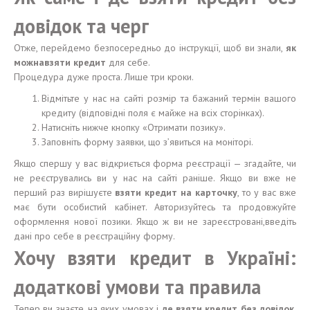
довідок та черг
Отже, перейдемо безпосередньо до інструкції, щоб ви знали,
як
можнавзяти кредит
для себе.
Процедура дуже проста. Лише три кроки.
Відмітьте у нас на сайті розмір та бажаний термін вашого
кредиту (відповідні поля є майже на всіх сторінках).
Натисніть нижче кнопку «Отримати позику».
Заповніть форму заявки, що з’явиться на моніторі.
Якщо спершу у вас відкриється форма реєстрації — згадайте, чи
не реєструвались ви у нас на сайті раніше. Якщо ви вже не
перший раз вирішуєте
взяти кредит на карточку
, то у вас вже
має бути особистий кабінет. Авторизуйтесь та продовжуйте
оформлення нової позики. Якщо ж ви не зареєстровані,введіть
дані про себе в реєстраційну форму.
Хочу взяти кредит в Україні:
додаткові умови та правила
Тепер ви знаєте, на яких умовах і
де взяти кредит без довідок
,