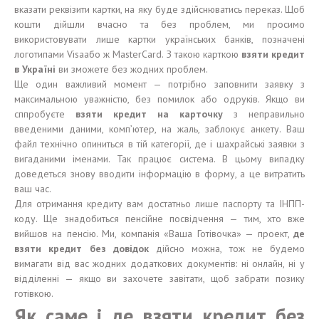
вказати реквізити картки, на яку буде здійснюватись переказ. Щоб
кошти дійшли вчасно та без проблем, ми просимо
використовувати лише картки українських банків, позначені
логотипами Visaабо ж MasterCard. З такою карткою
взяти кредит
в Україні
ви зможете без жодних проблем.
Ще один важливий момент — потрібно заповнити заявку з
максимальною уважністю, без помилок або одруків. Якщо ви
сппробуєте
взяти кредит на карточку
з неправильно
введеними даними, комп’ютер, на жаль, заблокує анкету. Ваш
файл технічно опиниться в тій категорії, де і шахрайські заявки з
вигаданими іменами. Так працює система. В цьому випадку
доведеться знову вводити інформацію в форму, а це витратить
ваш час.
Для отримання кредиту вам достатньо лише паспорту та ІНПП-
коду. Ще знадобиться пенсійне посвідчення — тим, хто вже
вийшов на пенсію. Ми, компанія «Ваша Готівочка» — проект,
де
взяти кредит без довідок
дійсно можна, тож не будемо
вимагати від вас жодних додаткових документів: ні онлайн, ні у
відділенні — якщо ви захочете завітати, щоб забрати позику
готівкою.
Як саме і де взяти кредит без