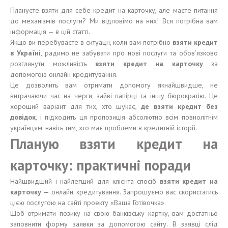
Плануєте взяти для себе кредит на карточку, але маєте питання
до механізмів послуги? Ми відповімо на них! Вся потрібна вам
інформація — в цій статті.
Якщо ви перебуваєте в ситуації, коли вам потрібно
взяти кредит
в Україні
, радимо не забувати про нові послуги та обов’язково
розглянути можливість
взяти кредит на карточку
за
допомогою онлайн кредитування.
Це дозволить вам отримати допомогу якнайшвидше, не
витрачаючи час на черги, зайві папірці та іншу бюрократію. Це
хороший варіант для тих, хто шукає,
де взяти кредит без
довідок
, і підходить ця пропозиція абсолютно всім повнолітнім
українцям: навіть тим, хто має проблеми в кредитній історії.
Планую взяти кредит на
карточку: практичні поради
Найшвидший і найлегший для клієнта спосіб
взяти кредит на
карточку
—
онлайн кредитування. Запрошуємо вас скористатись
цією послугою на сайті проекту «Ваша Готівочка».
Щоб отримати позику на свою банківську картку, вам достатньо
заповнити форму заявки за допомогою сайту. В заявці слід