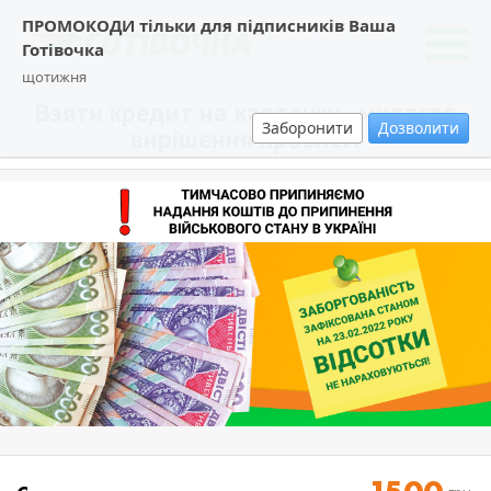
ПРОМОКОДИ тільки для підписників Ваша
Готівочка
щотижня
Взяти кредит на карточку - миттєве
Заборонити
Дозволити
вирішення проблем