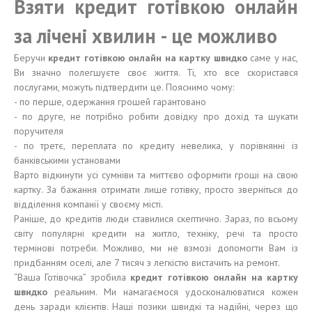
Взяти кредит готівкою онлайн
за лічені хвилин - це можливо
Беручи
кредит готівкою онлайн на картку швидко
саме у нас,
Ви значно полегшуєте своє життя. Ті, хто все скористався
послугами, можуть підтвердити це. Пояснимо чому:
- по перше, одержання грошей гарантовано
- по друге, не потрібно робити довідку про дохід та шукати
поручителя
- по третє, переплата по кредиту невелика, у порівнянні із
банківськими установами
Варто відкинути усі сумніви та миттєво оформити гроші на свою
картку. За бажання отримати лише готівку, просто зверніться до
відділення компанії у своєму місті.
Раніше, до кредитів люди ставилися скептично. Зараз, по всьому
світу популярні кредити на житло, техніку, речі та просто
термінові потреби. Можливо, ми не взмозі допомогти Вам із
придбанням оселі, але 7 тисяч з легкістю вистачить на ремонт.
“Ваша Готівочка” зробила
кредит готівкою онлайн на картку
швидко
реальним. Ми намагаємося удосконалюватися кожен
день заради клієнтів. Наші позики швидкі та надійні, через що