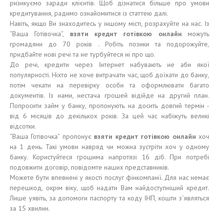
ризикуємо заради клієнтів. Щоб дізнатися більше про умови
кредитування, радимо ознайомитися із статтею далі.
Навіть, якщо Ви знаходитесь у іншому місті, розрахуйте на нас. Із
“Ваша Готівочка”,
взяти кредит готівкою онлайн
можуть
громадяни до 70 років . Робіть позики та подорожуйте,
придбайте нові речі та не турбуйтеся ні про що.
До речі, кредити через Інтернет набувають не аби якої
популярності. Ніхто не хоче витрачати час, щоб доїхати до банку,
потім чекати на перевірку особи та оформлювати багато
документів. Із нами, нестача грошей відійде на другий план.
Попросити займ у банку, пропонують на досить довгий термін -
від 6 місяців до декількох років. За цей час набіжуть великі
відсотки.
“Ваша Готівочка” пропонує
взяти кредит готівкою онлайн
хоч
на 1 день. Такі умови навряд чи можна зустріти хоч у одному
банку. Користуйтеся грошима напротязі 16 діб. При потребі
подовжити договір, повідомте наших представників.
Можете бути впевнені у якості послуг фінкомпанії. Для нас немає
перешкод, окрім віку, щоб надати Вам найдоступніший кредит.
Лише уявіть, за допомоги паспорту та коду ІНП, кошти з`являться
за 15 хвилин.