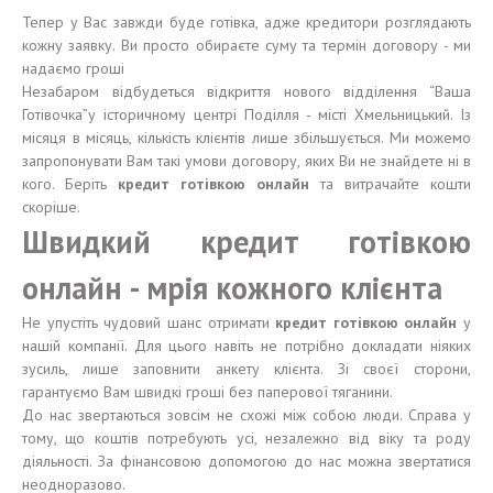
Тепер у Вас завжди буде готівка, адже кредитори розглядають
кожну заявку. Ви просто обираєте суму та термін договору - ми
надаємо гроші
Незабаром відбудеться відкриття нового відділення “Ваша
Готівочка”у історичному центрі Поділля - місті Хмельницький. Із
місяця в місяць, кількість клієнтів лише збільшується. Ми можемо
запропонувати Вам такі умови договору, яких Ви не знайдете ні в
кого. Беріть
кредит готівкою онлайн
та витрачайте кошти
скоріше.
Швидкий кредит готівкою
онлайн - мрія кожного клієнта
Не упустіть чудовий шанс отримати
кредит готівкою онлайн
у
нашій компанії. Для цього навіть не потрібно докладати ніяких
зусиль, лише заповнити анкету клієнта. Зі своєї сторони,
гарантуємо Вам швидкі гроші без паперової тяганини.
До нас звертаються зовсім не схожі між собою люди. Справа у
тому, що коштів потребують усі, незалежно від віку та роду
діяльності. За фінансовою допомогою до нас можна звертатися
неодноразово.