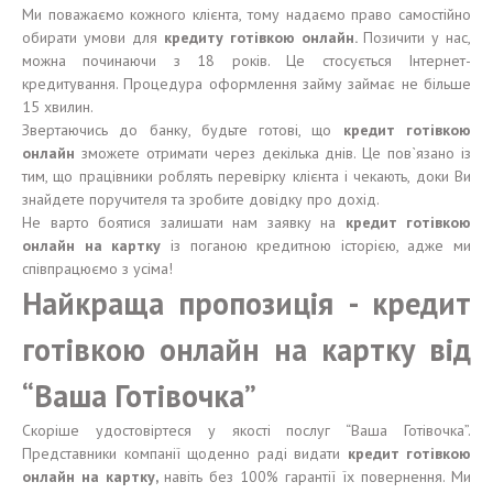
Ми поважаємо кожного клієнта, тому надаємо право самостійно
обирати умови для
кредит
у
готівкою онлайн
.
Позичити у нас,
можна починаючи з 18 років. Це стосується Інтернет-
кредитування. Процедура оформлення займу займає не більше
15 хвилин.
Звертаючись до банку, будьте готові, що
кредит готівкою
онлайн
зможете отримати через декілька днів. Це пов`язано із
тим, що працівники роблять перевірку клієнта і чекають, доки Ви
знайдете поручителя та зробите довідку про дохід.
Не варто боятися залишати нам заявку на
кредит готівкою
онлайн на картку
із поганою кредитною історією, адже ми
співпрацюємо з усіма!
Найкраща пропозиція - кредит
готівкою онлайн на картку від
“Ваша Готівочка”
Скоріше удостовіртеся у якості послуг “Ваша Готівочка”.
Представники компанії щоденно раді видати
кредит готівкою
онлайн на картку
,
навіть без 100% гарантії їх повернення. Ми