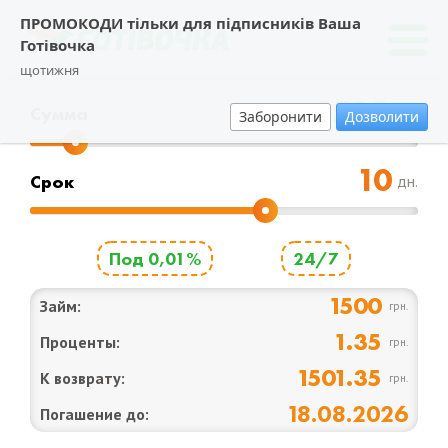
ПРОМОКОДИ тільки для підписників Ваша
Готівочка
щотижня
Cумма
грн.
Заборонити
Дозволити
Срок
дн.
Под 0,01%
24/7
1500
Займ:
грн.
1.35
Проценты:
грн.
1501.35
К возврату:
грн.
18.08.2026
Погашение до: