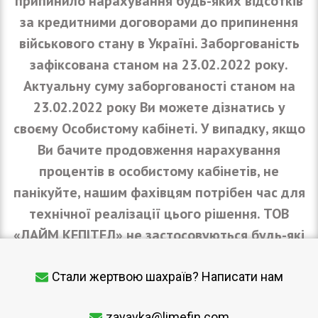
припинило нарахування будь-яких відсотків
за кредитними договорами до припинення
військового стану в Україні. Заборгованість
зафіксована станом на 23.02.2022 року.
Актуальну суму заборгованості станом на
23.02.2022 року Ви можете дізнатись у
своєму Особистому кабінеті. У випадку, якщо
Ви бачите продовження нарахування
процентів в особистому кабінетів, не
панікуйте, нашим фахівцям потрібен час для
технічної реалізації цього рішення. ТОВ
«ЛАЙМ КЕПІТЕЛ» не застосовуються будь-які
штрафні санкції за невиконання або
несвоєчасне виконання умов договору у
Стали жертвою шахраїв? Написати нам
період військового стану. Залишаємося з
zayavka@limefin.com