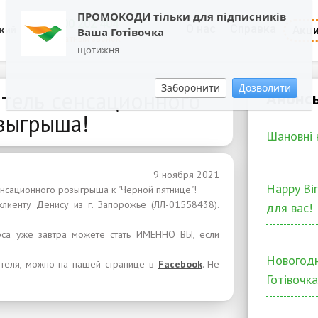
ПРОМОКОДИ тільки для підписників
0800 202 404
О нас
Справка
Акц
кий
Ваша Готівочка
Обратный звонок
щотижня
Заборонити
Дозволити
тель сенсационного
Анонс
зыгрыша!
Шановні 
9 ноября 2021
Happy Bi
нсационного розыгрыша к "Черной пятнице"!
лиенту Денису из г. Запорожье (ЛЛ-01558438).
для вас!
са уже завтра можете стать ИМЕННО ВЫ, если
Новогодн
ителя, можно на нашей странице в
Facebook
. Не
Готівочка