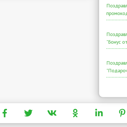
Поздравл
промокод
Поздрав
"Бонус о
Поздрав
"Подаро