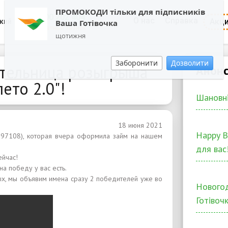
ПРОМОКОДИ тільки для підписників
0800 202 404
О нас
Справка
Акц
кий
Ваша Готівочка
Обратный звонок
щотижня
Заборонити
Дозволити
ительница розыгрыша
Анонс
ето 2.0"!
Шановні
18 июня 2021
Happy B
297108), которая вчера оформила займ на нашем
для вас
ейчас!
а победу у вас есть.
ых, мы объявим имена сразу 2 победителей уже во
Новогод
Готівочк