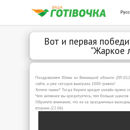
Русс
Вот и первая побед
"Жаркое л
Поздравляем Юлию из Винницкой области (ЛЛ-01
сайте, а уже сегодня выиграла 1000 гривен!
Хотите также? Тогда берите кредит онлайн прямо с
Чем активнее вы кредитуетесь, тем больше шансов н
Обратите внимание, что из-за праздничных выходн
вторник (22.06).