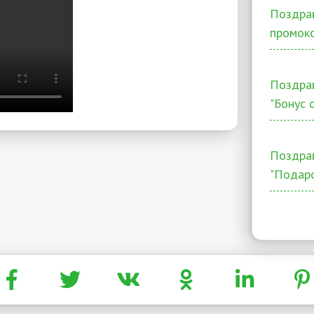
Поздрав
промоко
Поздра
"Бонус 
Поздра
"Подар