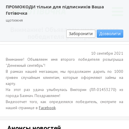
ПРОМОКОДИ тільки для підписників Ваша
Готівочка
щотижня
Внимание! Объявляем имя второго
Заборонити
Дозволити
победителя розыгрыша
10 сентября 2021
Внимание! Объявляем имя второго победителя розыгрыша
"Денежный сентябрь"!
В рамках нашей мегаакции, мы продолжаем дарить по 1000
гривен случайным клиентам, которые оформляют займы на
карту.
На этот раз удача улыбнулась Виктории (ЛЛ-01453270) из
города Бахмач. Поздравляем!
Видеоотчет того, как определялся победитель, смотрите на
нашей странице в
Facebook
.
Анонсы новостей