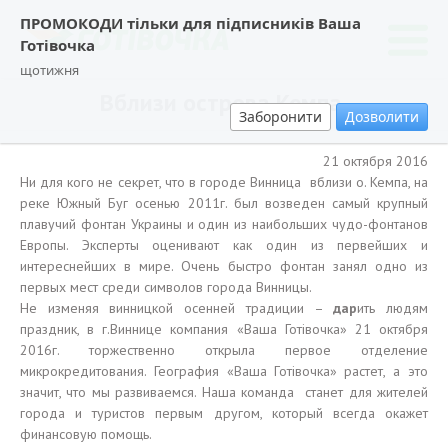
ПРОМОКОДИ тільки для підписників Ваша
Готівочка
щотижня
Вблизи острова Кемпа.
Заборонити
Дозволити
21 октября 2016
Ни для кого не секрет, что в городе Винница вблизи о. Кемпа, на
реке Южный Буг осенью 2011г. был возведен самый крупный
плавучий фонтан Украины и один из наибольших чудо-фонтанов
Европы. Эксперты оценивают как один из первейших и
интереснейших в мире. Очень быстро фонтан занял одно из
первых мест среди символов города Винницы.
Не изменяя винницкой осенней традиции –
дар
ить людям
праздник, в г.Виннице компания «Ваша Готівочка» 21 октября
2016г. торжественно открыла первое отделение
микрокредитования. География «Ваша Готівочка» растет, а это
значит, что мы развиваемся. Наша команда станет для жителей
города и туристов первым другом, который всегда окажет
финансовую помощь.