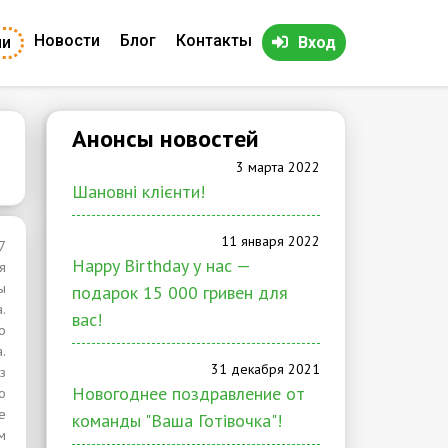
Новости
Блог
Контакты
ии
Вход
Анонсы новостей
3 марта 2022
Шановні клієнти!
11 января 2022
7
Happy Birthday у нас —
я
ы
подарок 15 000 гривен для
.
вас!
о
.
31 декабря 2021
з
Новогоднее поздравление от
о
е
команды "Ваша Готівочка"!
м