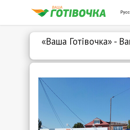
Русс
«Ваша Готівочка» - 