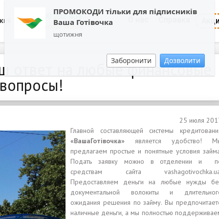
ПРОМОКОДИ тільки для підписників
0800 202 404
О нас
Справка
Акц
кий
Ваша Готівочка
Обратный звонок
щотижня
Заборонити
Дозволити
Ваш ответ на любые финансовые
вопросы!
25 июля 201
Главной составляющей системы кредитовани
«ВашаГотівочка»
является удобство! М
предлагаем простые и понятные условия займа
Подать заявку можно в отделении и п
средствам сайта vashagotivochka.ua
Предоставляем деньги на любые нужды бе
документальной волокиты и длительног
ожидания решения по займу. Вы предпочитает
наличные деньги, а мы полностью поддерживае