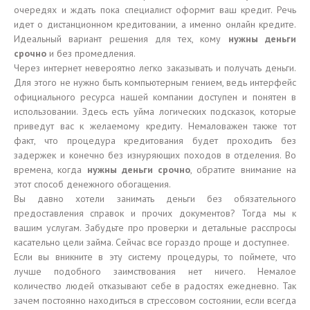
очередях и ждать пока специалист оформит ваш кредит. Речь
идет о дистанционном кредитовании, а именно онлайн кредите.
Идеальный вариант решения для тех, кому
нужны деньги
срочно
и без промедления.
Через интернет невероятно легко заказывать и получать деньги.
Для этого не нужно быть компьютерным гением, ведь интерфейс
официального ресурса нашей компании доступен и понятен в
использовании. Здесь есть уйма логических подсказок, которые
приведут вас к желаемому кредиту. Немаловажен также тот
факт, что процедура кредитования будет проходить без
задержек и конечно без изнуряющих походов в отделения. Во
времена, когда
нужны деньги срочно
, обратите внимание на
этот способ денежного обогащения.
Вы давно хотели занимать деньги без обязательного
предоставления справок и прочих документов? Тогда мы к
вашим услугам. Забудьте про проверки и детальные расспросы
касательно цели займа. Сейчас все гораздо проще и доступнее.
Если вы вникните в эту систему процедуры, то поймете, что
лучше подобного заимствования нет ничего. Немалое
количество людей отказывают себе в радостях ежедневно. Так
зачем постоянно находиться в стрессовом состоянии, если всегда