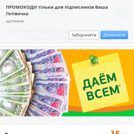
ПРОМОКОДИ тільки для підписників Ваша
Готівочка
щотижня
Срочный кредит от компании «Ваша
Заборонити
Дозволити
Готівочка»: преимущества