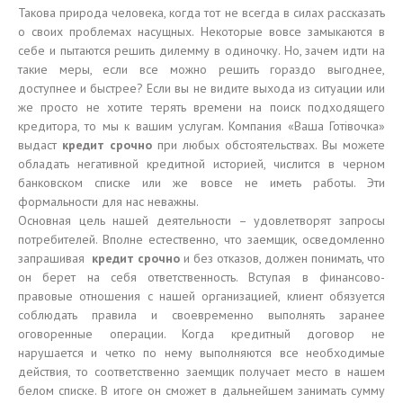
Такова природа человека, когда тот не всегда в силах рассказать
о своих проблемах насущных. Некоторые вовсе замыкаются в
себе и пытаются решить дилемму в одиночку. Но, зачем идти на
такие меры, если все можно решить гораздо выгоднее,
доступнее и быстрее? Если вы не видите выхода из ситуации или
же просто не хотите терять времени на поиск подходящего
кредитора, то мы к вашим услугам. Компания «Ваша Готівочка»
выдаст
кредит срочно
при любых обстоятельствах. Вы можете
обладать негативной кредитной историей, числится в черном
банковском списке или же вовсе не иметь работы. Эти
формальности для нас неважны.
Основная цель нашей деятельности – удовлетворят запросы
потребителей. Вполне естественно, что заемщик, осведомленно
запрашивая
кредит срочно
и без отказов, должен понимать, что
он берет на себя ответственность. Вступая в финансово-
правовые отношения с нашей организацией, клиент обязуется
соблюдать правила и своевременно выполнять заранее
оговоренные операции. Когда кредитный договор не
нарушается и четко по нему выполняются все необходимые
действия, то соответственно заемщик получает место в нашем
белом списке. В итоге он сможет в дальнейшем занимать сумму