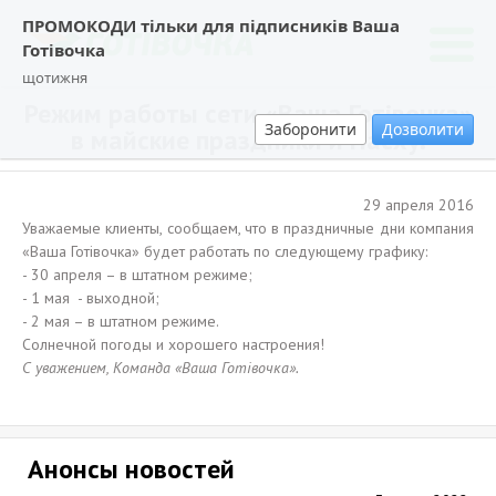
ПРОМОКОДИ тільки для підписників Ваша
Готівочка
щотижня
Режим работы сети «Ваша Готівочка»
Заборонити
Дозволити
в майские праздники и Пасху.
29 апреля 2016
Уважаемые клиенты, сообщаем, что в праздничные дни компания
«Ваша Готівочка» будет работать по следующему графику:
- 30 апреля – в штатном режиме;
- 1 мая - выходной;
- 2 мая – в штатном режиме.
Солнечной погоды и хорошего настроения!
С уважением, Команда «Ваша Готівочка».
Анонсы новостей