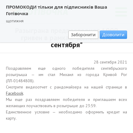
ПРОМОКОДИ тільки для підписників Ваша
Готівочка
щотижня
Разыграна предпоследняя 1000
Заборонити
Дозволити
гривен в рамках "Денежного
сентября"
28 сентября 2021
Поздравляем еще одного победителя сентябрьского
розыгрыша — им стал Михаил из города Кривой Рог
(ЛЛ-01484808).
Смотрите видеоотчет с рандомайзера на нашей странице в
Facebook
.
Мы еще раз поздравляем победителя и приглашаем всех
желающих поучаствовать в розыгрыше до 23:59.
Единственное условие — необходимо оформить кредит на
карту.