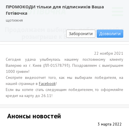
ПРОМОКОДИ тільки для підписників Ваша
Готівочка
щотижня
Продолжаем выбирать победителей в
Заборонити
Дозволити
розыгрыше к BLACK FRIDAY!
22 ноября 2021
Сегодня удача улыбнулась нашему постоянному клиенту
Валерию из г. Киев (ЛЛ-01578793). Поздравляем с выигрышем
1000 гривен!
Смотрите видеоотчет того, как мы выбирали победителя, на
нашей странице в
Facebook
!
Если вы хотите стать следующим победителем, то оформляйте
кредит на карту до 26.11!
Анонсы новостей
3 марта 2022