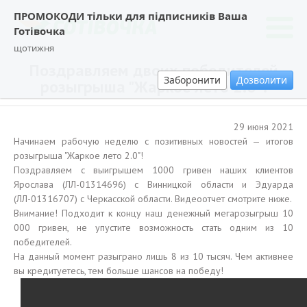
ПРОМОКОДИ тільки для підписників Ваша
Готівочка
щотижня
Поздравляем двоих победителей
Заборонити
Дозволити
розыгрыша "Жаркое лето 2.0"!
29 июня 2021
Начинаем рабочую неделю с позитивных новостей — итогов
розыгрыша "Жаркое лето 2.0"!
Поздравляем с выигрышем 1000 гривен наших клиентов
Ярослава (ЛЛ-01314696) с Винницкой области и Эдуарда
(ЛЛ-01316707) с Черкасской области. Видеоотчет смотрите ниже.
Внимание! Подходит к концу наш денежный мегарозыгрыш 10
000 гривен, не упустите возможность стать одним из 10
победителей.
На данный момент разыграно лишь 8 из 10 тысяч. Чем активнее
вы кредитуетесь, тем больше шансов на победу!