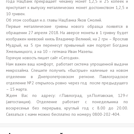
года Нацбанк прекращает чеканку монет 1,2,5 и 25 копеек и
приступает к выпуску металлических монет достоинством 1,2,5 и
10 гривен.
Об этом сообщал и.о. главы Нацбанка Яков Смолий.
Первые металлические гривны нового образца появятся в
обращении 27 апреля 2018. На аверсе монеты в 1 гривну будет
изображен киевский князь Владимир Великий, на 2 грн – Ярослав
Мудрый, на 5 грн перенесут привычный нам портрет Богдана
Хмельницкого, а на 10 – гетмана Иван Мазепы.
Горячую новость пишет сайт «Сегодня».
Нам важен ваш комфорт, работает система упрощенной выдачи
микрозайма. Спешите получить «быстрые» наличные на новом
отделении в Днепропетровском регионе. Павлоградское
отделение №2 открылось ровно через год после предыдущего
– 15 марта.
Ждем Вас по адресу: г.Павлоград, ул.Полтавская, 129-г
(автостанция). Отделение работает с понедельника по
воскресенья без перерыва, круглый год с 8.00 до 20.00.
Связаться с нами можно бесплатно по номеру 0800-202-404.