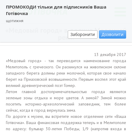
ПРОМОКОДИ тільки для підписників Ваша
Готівочка
щотижня
«Медовый город» в долине Молочной
Заборонити
Дозволити
реки.
13 декабря 2017
«Медовый город» - так переводится наименование города
Мелитополь с греческого. Он раскинулся на живописном склоне
западного берега долины реки молочной, которая свое начало
берет на Приазовской возвышенности. Первым воспел этот край
великий древнегреческий поэт Гомер.
Летом главной достопримечательностью города являются
зеленые зоны отдыха и море цветов. А зимой? Зимой можно
посетить историко-археологический заповедник, тем более
сейчас, когда в город вернулась зима.
По дороге к музею, вы встретите новое отделение сети «Ваша
Готівочка». Ваша финансовая поддержка теперь и в Мелитополе
по адресу: бульвар 30-летия Победы, 1/9 (напротив входа в