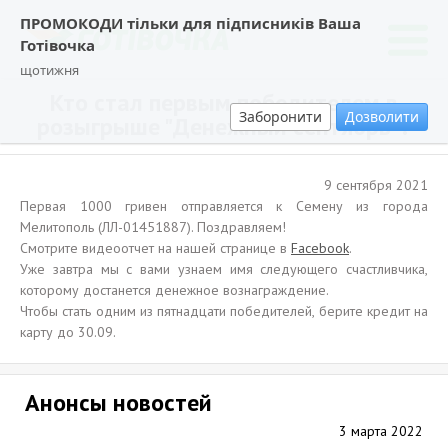
ПРОМОКОДИ тільки для підписників Ваша
Готівочка
щотижня
Кто стал первым победителем в
Заборонити
Дозволити
розыгрыше "Денежный сентябрь"?
9 сентября 2021
Первая 1000 гривен отправляется к Семену из города
Мелитополь (ЛЛ-01451887). Поздравляем!
Смотрите видеоотчет на нашей странице в
Facebook
.
Уже завтра мы с вами узнаем имя следующего счастливчика,
которому достанется денежное вознаграждение.
Чтобы стать одним из пятнадцати победителей, берите кредит на
карту до 30.09.
Анонсы новостей
3 марта 2022