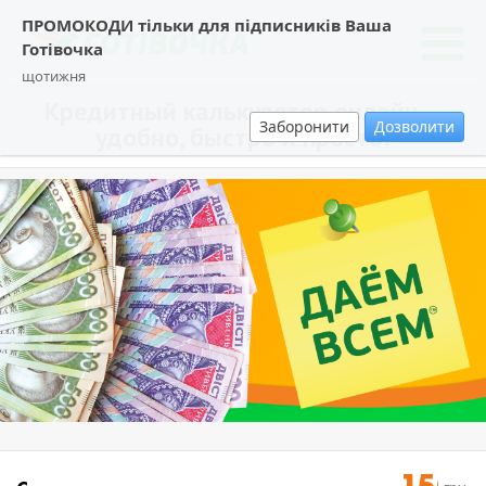
ПРОМОКОДИ тільки для підписників Ваша
Готівочка
щотижня
Кредитный калькулятор онлайн –
Заборонити
Дозволити
удобно, быстро и просто!