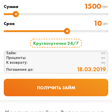
Cумма
грн.
Срок
дн.
Круглосуточно 24/7
Займ:
грн.
Проценты:
грн.
К возврату:
грн.
18.03.2019
Погашение до: