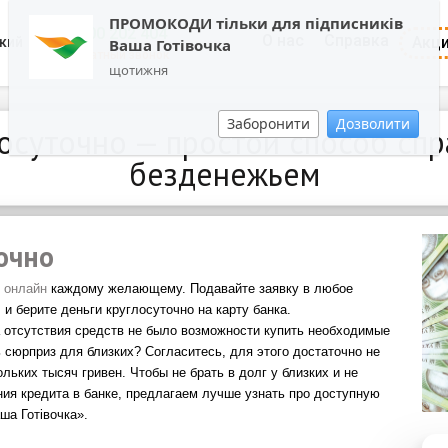
ПРОМОКОДИ тільки для підписників
0800 202 404
О нас
Справка
Акц
кий
Ваша Готівочка
Обратный звонок
щотижня
Заборонити
Дозволити
осуточно — простой способ сп
безденежьем
очно
 онлайн
каждому желающему
. Подавайте заявку в любое
и берите деньги круглосуточно на карту банка.
а отсутствия средств не было возможности купить необходимые
 сюрприз для близких? Согласитесь, для этого достаточно не
ьких тысяч гривен. Чтобы не брать в долг у близких и не
ия кредита в банке, предлагаем лучше узнать про доступную
ша Готівочка».