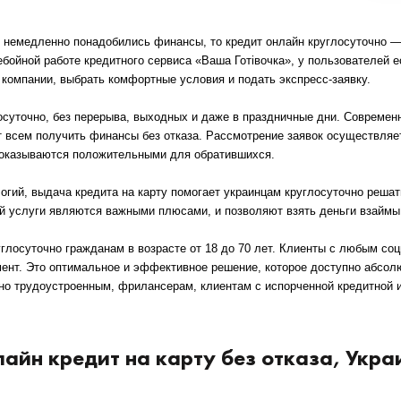
и немедленно понадобились финансы, то
кредит онлайн круглосуточно —
бойной работе кредитного сервиса «Ваша Готівочка», у пользователей 
т компании, выбрать комфортные условия и подать экспресс-заявку.
осуточно, без перерыва, выходных и даже в праздничные дни. Современ
всем получить финансы без отказа. Рассмотрение заявок осуществляет
 оказываются положительными для обратившихся.
гий, выдача кредита на карту помогает украинцам круглосуточно решат
й услуги являются важными плюсами, и позволяют взять деньги взаймы
углосуточно гражданам в возрасте от 18 до 70 лет. Клиенты с любым со
мент. Это оптимальное и эффективное решение, которое доступно абсол
 трудоустроенным, фрилансерам, клиентам с испорченной кредитной ис
айн кредит на карту без отказа, Укра