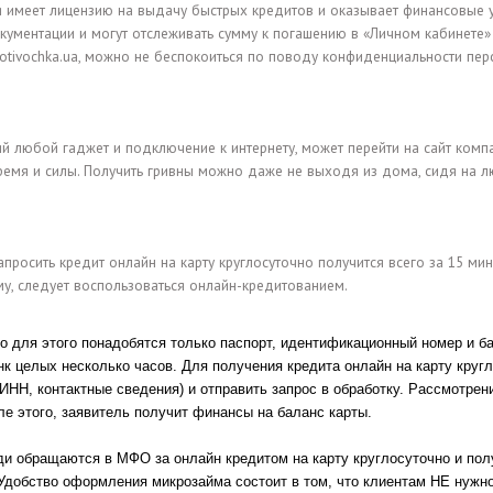
я имеет лицензию на выдачу быстрых кредитов и оказывает финансовые у
ументации и могут отслеживать сумму к погашению в «Личном кабинете»
agotivochka.ua, можно не беспокоиться по поводу конфиденциальности 
 любой гаджет и подключение к интернету, может перейти на сайт компан
 время и силы. Получить гривны можно даже не выходя из дома, сидя на 
апросить кредит онлайн на карту круглосуточно получится всего за 15 м
ему, следует воспользоваться онлайн-кредитованием.
о для этого понадобятся только паспорт, идентификационный номер и ба
анк целых несколько часов. Для получения кредита онлайн на карту круг
 ИНН, контактные сведения) и отправить запрос в обработку. Рассмотрен
е этого, заявитель получит финансы на баланс карты.
и обращаются в МФО за онлайн кредитом на карту круглосуточно и пол
Удобство оформления микрозайма состоит в том, что клиентам НЕ нужно