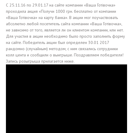
С 25.11.16 по 29.01.17 на сайте компании «Ваша Готівочка»
проходила акция «Получи 1000 грн. бесплатно от компании
«Ваша Готiвочка» на карту банка». В акции мог поучаствовать
абсолютно любой посетитель сайта компании «Ваша Готiвочка»,
не зависимо от того, является ли он клиентом компании, или нет.
Для участия в акции необходимо было просто заполнить форму
на сайте. Победитель акции был определен 30.01 2017
рандомно (случайным) методом, с ним связались сотрудники
колл цента и сообщили о выигрыше. Поздравляем победителя!
Запись розыгрыша прилагается ниже.