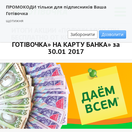
ПРОМОКОДИ тільки для підписників Ваша
Готівочка
щотижня
ИТОГИ АКЦИИ «ПОЛУЧИ 1000 ГРН.
Заборонити
Дозволити
БЕСПЛАТНО ОТ КОМПАНИИ «ВАША
ГОТIВОЧКА» НА КАРТУ БАНКА» за
30.01 2017