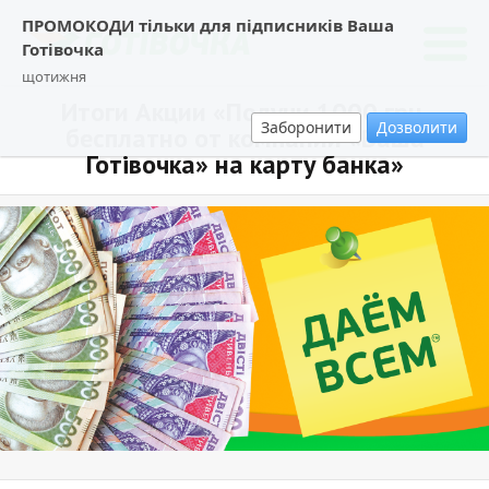
ПРОМОКОДИ тільки для підписників Ваша
Готівочка
щотижня
Итоги Акции «Получи 1000 грн.
Заборонити
Дозволити
бесплатно от компании «Ваша
Готiвочка» на карту банка»