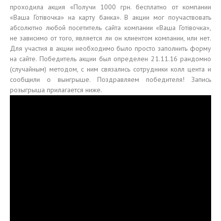
проходила акция «Получи 1000 грн. бесплатно от компании
«Ваша Готiвочка» на карту банка». В акции мог поучаствовать
абсолютно любой посетитель сайта компании «Ваша Готiвочка»,
не зависимо от того, является ли он клиентом компании, или нет.
Для участия в акции необходимо было просто заполнить форму
на сайте. Победитель акции был определен 21.11.16 рандомно
(случайным) методом, с ним связались сотрудники колл цента и
сообщили о выигрыше. Поздравляем победителя! Запись
розыгрыша прилагается ниже.