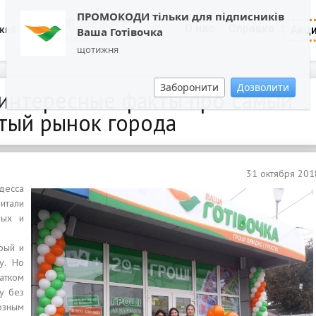
ПРОМОКОДИ тільки для підписників
0800 202 404
О нас
Справка
Акц
кий
Ваша Готівочка
Обратный звонок
щотижня
Заборонити
Дозволити
 интересные факты про самый
тый рынок города
31 октября 201
десса
читали
рых и
арый и
у. Но
атком
у без
озным