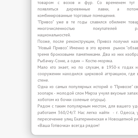
товаром с возов и фур. Со временем тут 
появляться деревянные лавки, а пот
комбинированные торговые помещения.
"Привоз" уже в те годы славился обилием това
многочисленностью покупателей ра
национальностей.
Позже, после реконструкции, Привоз получил наз
"Новый Привоз". Именно в это время рынок "обзав
тремя бронзовыми памятниками. Два из них изобр
Рыбачку-Соню, а один — Костю-моряка.
Мало кто знает, но по слухам, в 1950-х годах
сооружении находился цирковой аттракцион, где в
стене.
Одна из самых популярных историй о "Привозе" с
зоопарк - молодой слон Мирза учуял вкусные запах
хоботом из бочки соленые огурцы).
Рядом с таким популярным местом, для вашего удо
работаем 360/24/7. Нас легко найти - г. Одесса, у
пересечение улиц Екатериненская и Новощепной ря
«Ваша Готівочка» всегда рядом!