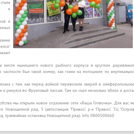
стали
ом и
ров и
зных
вание
елся"
ажают
 на месте нынешнего нового рыбного корпуса в круглом деревянно
 частности был такой номер, как гонки на мотоцикле по вертикально
вязана с тем, как перед войной перевозили зверей в симферопольски
и и ринулся во Фруктовый пассаж. Там он съел несколько яблок и доста
бства мы открыли новое отделение сети «Ваша Готівочка». Для вас м
л. Новощепной ряд, 5 (автостанция "Привоз", р-к "Привоз", ТЦ "Остров"
д, трамвайная остановка Новощепной ряд). Info 0800500660