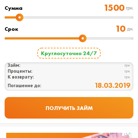
Cумма
грн.
Срок
дн.
Круглосуточно 24/7
Займ:
грн.
Проценты:
грн.
К возврату:
грн.
18.03.2019
Погашение до: