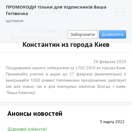
ПРОМОКОДИ тільки для підписників Ваша
Готівочка
щотижня
1000 гривен по результатам
Заборонити
Дозволити
розыгрыша за 17.02.2020 получил
Константин из города Киев
24 февраля 2020
Поздравляем нашего победителя за 17.02.2020 из города Киев.
Принимайте участие в акции до 27 февраля (включительно) и
выигрывайте 1000 гривен! Напоминаем, предложение действует
как для новых, так и для повторных клиентов. Всегда с вами,
“Ваша Готівочка”.
Анонсы новостей
3 марта 2022
Шановні клієнти!