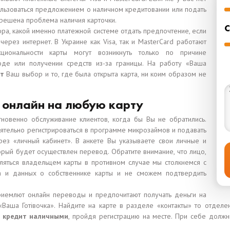
ользоваться предложением о наличном кредитовании или подать
т решена проблема наличия карточки.
С
ра, какой именно платежной системе отдать предпочтение, если
через интернет. В Украине как Visa, так и MasterCard работают
иональности карты могут возникнуть только по причине
де или получении средств из-за границы. На работу «Ваша
ит
Ваш выбор и то, где была открыта карта, ни коим образом не
т онлайн на любую карту
новенно обслуживание клиентов, когда бы Вы не обратились.
ятельно регистрироваться в программе микрозаймов и подавать
ез «личный кабинет». В анкете Вы указываете свои личные и
торый будет осуществлен перевод. Обратите внимание, что лицо,
яться владельцем карты в противном случае мы столкнемся с
та и данных о собственнике карты и не сможем подтвердить
приемлют онлайн переводы и предпочитают получать деньги на
аша Готівочка». Найдите на карте в разделе «контакты» то отделе
с кредит наличными
, пройдя регистрацию на месте. При себе должн