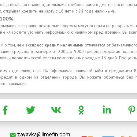
ность, связанная с законодательными требованиями к деятельности ком
 открывая кредиты на карту с 18 лет и с 21 года наличными.
 100%
компании, все равно некоторые вопросы могут остаться не раскрытыми в
айн
или хотите уточнить информацию о наличном кредитовании, Вы все
им о том, чем
экспресс кредит наличными
отличается от безналичного
ование средства в размере от 200 до 9000 гривен, предлагая пользов
условии периодической оплаты комиссионных каждые 16 дней. Процент
тному отделению, если Вы оформляли наличный займ и предлагаем Ва
й кредит в одном из отделений города, Вы можете обратиться без
ента компании.
zayavka@limefin.com