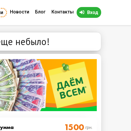
Новости
Блог
Контакты
ии
Вход
 еще небыло!
Cумма
грн.