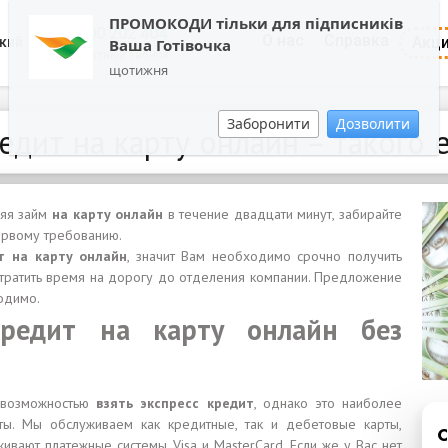
ПРОМОКОДИ тільки для підписників
0800 202 404
О нас
Справка
Акц
кий
Ваша Готівочка
Обратный звонок
щотижня
Заборонити
Дозволити
едит на карту онлайн – такого
ляя займ
на карту онлайн
в течение двадцати минут, забирайте
ервому требованию.
т на карту онлайн
, значит Вам необходимо срочно получить
е тратить время на дорогу до отделения компании. Предложение
ходимо.
кредит на карту онлайн без
я возможностью
взять экспресс кредит
, однако это наиболее
ты. Мы обслуживаем как кредитные, так и дебетовые карты,
вают платежные системы Visa и MasterCard. Если же у Вас нет