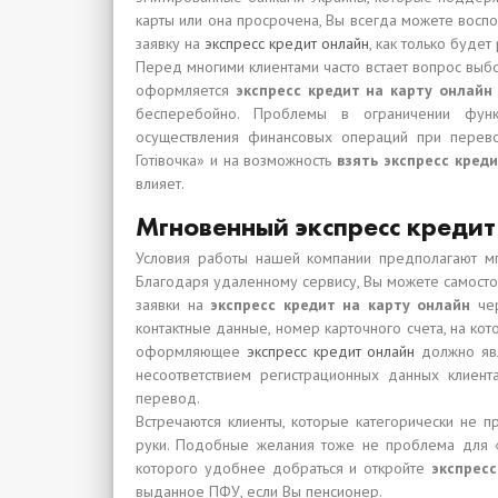
карты или она просрочена, Вы всегда можете восп
заявку на
экспресс кредит онлайн
, как только буде
Перед многими клиентами часто встает вопрос выбо
оформляется
экспресс кредит на карту онлайн
бесперебойно. Проблемы в ограничении функц
осуществления финансовых операций при перево
Готівочка» и на возможность
взять экспресс кред
влияет.
Мгновенный экспресс креди
Условия работы нашей компании предполагают мг
Благодаря удаленному сервису, Вы можете самосто
заявки на
экспресс кредит на карту онлайн
чер
контактные данные, номер карточного счета, на ко
оформляющее
экспресс кредит онлайн
должно явл
несоответствием регистрационных данных клиен
перевод.
Встречаются клиенты, которые категорически не 
руки. Подобные желания тоже не проблема для «В
которого удобнее добраться и откройте
экспрес
выданное ПФУ, если Вы пенсионер.