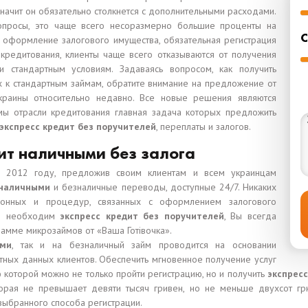
значит он обязательно столкнется с дополнительными расходами.
опросы, это чаще всего несоразмерно большие проценты на
С
и оформление залогового имущества, обязательная регистрация
кредитования, клиенты чаще всего отказываются от получения
 стандартным условиям. Задаваясь вопросом, как получить
ых к стандартным займам, обратите внимание на предложение от
раины относительно недавно. Все новые решения являются
ы отрасли кредитования главная задача которых предложить
экспресс кредит без поручителей
, переплаты и залогов.
ит наличными без залога
в 2012 году, предложив своим клиентам и всем украинцам
 наличными
и безналичные переводы, доступные 24/7. Никаких
сионных и процедур, связанных с оформлением залогового
ам необходим
экспресс кредит без поручителей
, Вы всегда
рамме микрозаймов от «Ваша Готівочка».
ыми
, так и на безналичный займ проводится на основании
ртных данных клиентов. Обеспечить мгновенное получение услуг
 которой можно не только пройти регистрацию, но и получить
экспресс
рая не превышает девяти тысяч гривен, но не меньше двухсот гр
выбранного способа регистрации.