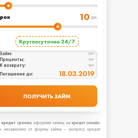
рок
дн.
Круглосуточно 24/7
Займ:
грн.
Проценты:
грн.
К возврату:
грн.
18.03.2019
Погашение до:
 кредит срочно
, оформив заявку на
кредит онлайн
.
н. независимо от формы займа – экспресс кредит