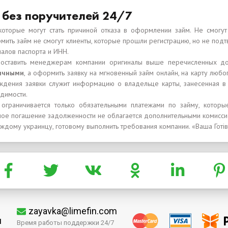
 без поручителей 24/7
которые могут стать причиной отказа в оформлении займ. Не смогу
рмить займ не смогут клиенты, которые прошли регистрацию, но не по
алов паспорта и ИНН.
оставить менеджерам компании оригиналы выше перечисленных док
личными
, а оформить заявку на мгновенный займ онлайн, на карту любо
дения заявки служит информацию о владельце карты, занесенная в р
димости.
 ограничивается только обязательными платежами по займу, котор
ное погашение задолженности не облагается дополнительными комисси
аждому украинцу, готовому выполнить требования компании. «Ваша Готів
zayavka@limefin.com
м
Время работы поддержки 24/7