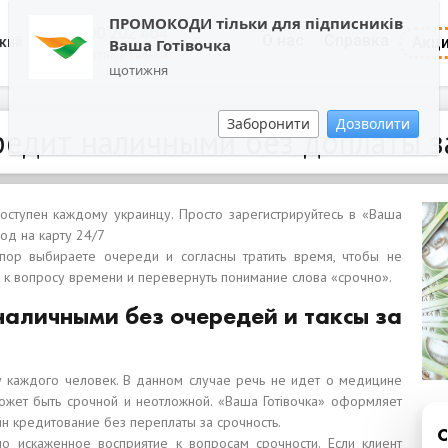
ПРОМОКОДИ тільки для підписників
0800 202 404
О нас
Справка
Акц
кий
Ваша Готівочка
Обратный звонок
щотижня
Заборонити
Дозволити
редит наличными без доплаты з
оступен каждому украинцу. Просто зарегистрируйтесь в «Ваша
од на карту 24/7
пор выбираете очереди и согласны тратить время, чтобы не
 к вопросу времени и перевернуть понимание слова «срочно».
наличными без очередей и таксы за
 каждого человек. В данном случае речь не идет о медицине
ожет быть срочной и неотложной. «Ваша Готівочка» оформляет
н кредитование без переплаты за срочность.
о искаженное восприятие к вопросам срочности. Если клиент