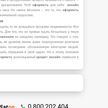
 кредитования. Чтоб
оформить
для себя
онлайн
и часа. Но самое весомое – это то, что
оформить
ксимальной скоростью.
ем
одать, то ли дождаться продажи недвижимости. Все
ь. Для тех, кто не привык ждать бесцельно у моря
ешением
по каждому заемщику. Это говорит о том,
ль, ни уровень жизни, даже подпорченная долговая
овать последнюю обозначенную категорию людей,
ышать отрицания в свой адрес. Но и этому положен
формить
долгожданный
кредит онлайн
сервисом
с
0 800 202 404