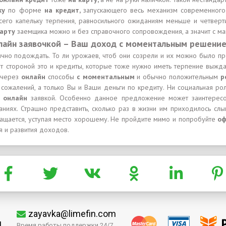
вку
по форме
на кредит,
запускающего весь механизм современного
сего капельку терпения, равносильного ожиданиям меньше и четверт
карту
заемщика можно и без справочного сопровождения, а значит с ма
лайн заявочкой – Ваш доход с моментальным решени
ично подождать. То ли урожаев, чтоб они созрели и их можно было пр
 стороной это и кредиты, которые тоже нужно иметь терпение выждат
через
онлайн
способы
с моментальным
и обычно положительным
р
 сожалений, а только Вы и Ваши деньги по кредиту. Ни социальная ро
т онлайн
заявкой. Особенно данное предложение может заинтерес
ниях. Страшно представить, сколько раз в жизни им приходилось сл
ращается, уступая место хорошему. Не пройдите мимо и попробуйте
о
я и развития доходов.
zayavka@limefin.com
м
Время работы поддержки 24/7