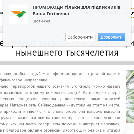
ПРОМОКОДИ тільки для підписників
0800 202 404
О нас
Справка
Акц
кий
Ваша Готівочка
Обратный звонок
щотижня
Заборонити
Дозволити
е кредит онлайн способом – фи
нынешнего тысячелетия
почву, чтобы каждый мог оформить кредит в родной валюте
 финансовое направление.
мало переворотов нашего сознания. Его смело можно назвать
навязываемых не одному поколению людей. Расширение сферы
ственных процессов привели к появлению новых отраслей
рез Интернет сеть. Сейчас данная индустрия не стоит на месте,
 приходят к мнению, что очень скоро они напрочь вытеснят
руках и заменятся они на свои виртуальные аналоги, успешно
ому, как мы часто совершаем покупки в интернет-магазинах,
дит
благодаря
онлайн
сервисам, работающим без сна и отдыха