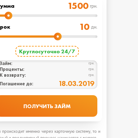
Cумма
грн.
рок
дн.
Круглосуточно 24/7
Займ:
грн.
Проценты:
грн.
К возврату:
грн.
18.03.2019
Погашение до:
 происходит именно через карточную систему, то и
ртный и продуктивный процесс начинается с малого –