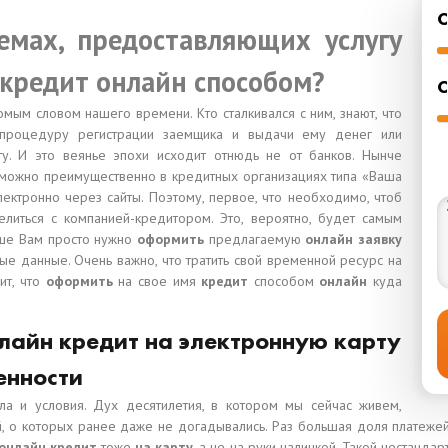
емах, предоставляющих услугу
кредит онлайн способом?
С
мым словом нашего времени. Кто сталкивался с ним, знают, что
 процедуру регистрации заемщика и выдачи ему денег или
у. И это веянье эпохи исходит отнюдь не от банков. Нынче
 можно преимущественно в кредитных организациях типа «Ваша
лектронно через сайты. Поэтому, первое, что необходимо, чтоб
елиться с компанией-кредитором. Это, вероятно, будет самым
ьше Вам просто нужно
оформить
предлагаемую
онлайн заявку
ые данные. Очень важно, что тратить свой временной ресурс на
ит, что
оформить
на свое имя
кредит
способом
онлайн
куда
лайн кредит на электронную карту
енности
ла и условия. Дух десятилетия, в котором мы сейчас живем,
 о которых ранее даже не догадывались. Раз большая доля платежей
онлайн кредит
тоже
на карту,
а не на руки наличкой. Такой нестанда