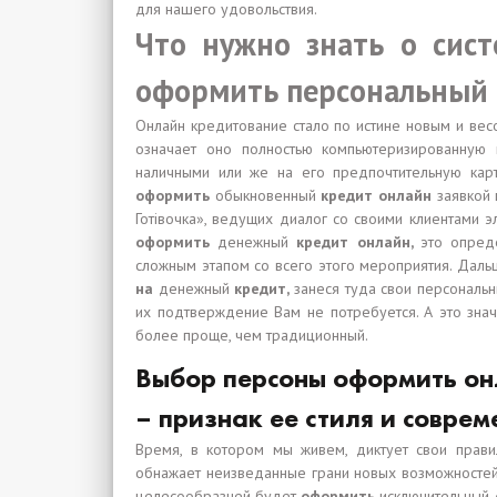
для нашего удовольствия.
Что нужно знать о сист
оформить персональный 
Онлайн кредитование стало по истине новым и весо
означает оно полностью компьютеризированную
наличными или же на его предпочтительную карт
оформить
обыкновенный
кредит онлайн
заявкой
Готівочка», ведущих диалог со своими клиентами э
оформить
денежный
кредит онлайн,
это опред
сложным этапом со всего этого мероприятия. Дал
на
денежный
кредит,
занеся туда свои персональн
их подтверждение Вам не потребуется. А это знач
более проще, чем традиционный.
Выбор персоны оформить он
– признак ее стиля и соврем
Время, в котором мы живем, диктует свои прави
обнажает неизведанные грани новых возможностей,
целесообразней будет
оформить
исключительный