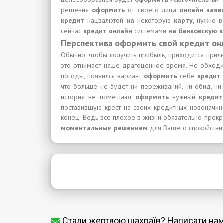
решения
оформить
от своего лица
онлайн зая
кредит
нацвалютой
на
некоторую
карту,
нужно в
сейчас
кредит онлайн
системами
на банковскую 
Перспектива оформить свой кредит он
Обычно, чтобы получить прибыль, приходится прил
это отнимает наше драгоценное время. Не обходит
погоды, появился вариант
оформить
себе
кредит
что больше не будет ни переживаний, ни обид, ни
история не помешают
оформить
нужный
креди
поставившую крест на своих кредитных новоначина
конец. Ведь все плохое в жизни обязательно прек
моментальным решением
для Вашего спокойстви
Стали жертвою шахраїв? Написати на