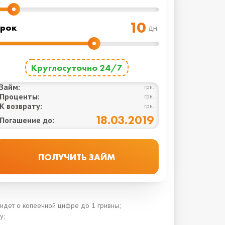
рок
дн.
Круглосуточно 24/7
Займ:
грн.
Проценты:
грн.
К возврату:
грн.
18.03.2019
Погашение до:
 идет о копеечной цифре до 1 гривны;
у;