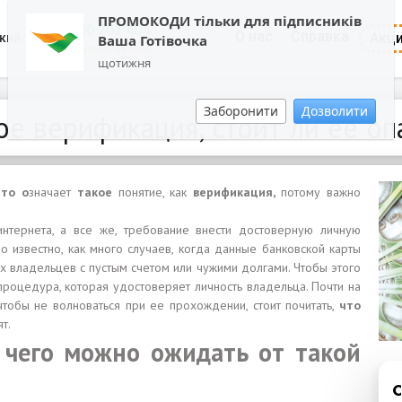
ПРОМОКОДИ тільки для підписників
0800 202 404
О нас
Справка
Акц
кий
Ваша Готівочка
Обратный звонок
щотижня
Заборонити
Дозволити
ое верификация, стоит ли ее оп
что о
значает
такое
понятие, как
верификация,
потому важно
нтернета, а все же, требование внести достоверную личную
известно, как много случаев, когда данные банковской карты
х владельцев с пустым счетом или чужими долгами. Чтобы этого
 процедура, которая удостоверяет личность владельца. Почти на
чтобы не волноваться при ее прохождении, стоит почитать,
что
т.
 чего можно ожидать от такой