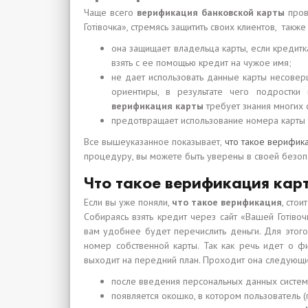
Чаще всего
верификация банковской карты
пров
Готівочка», стремясь защитить своих клиентов, такж
она защищает владельца карты, если кредит
взять с ее помощью кредит на чужое имя;
не дает использовать данные карты несовер
ориентиры, в результате чего подростки 
верификация карты
требует знания многих 
предотвращает использование номера карты о
Все вышеуказанное показывает,
что такое верифик
процедуру, вы можете быть уверены в своей безоп
Что такое верификация карт
Если вы уже поняли,
что такое верификация
, стои
Собираясь взять кредит через сайт «Вашей Готіво
вам удобнее будет перечислить деньги. Для этого
номер собственной карты. Так как речь идет о ф
выходит на передний план. Проходит она следующ
после введения персональных данных систем
появляется окошко, в котором пользователь 