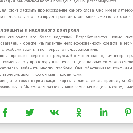
фикация банковской карты
пройдена, деньги разблокируются.
ция
, стоит раскрыть происхождение самого слова. Оно имеет латинск
лжен доказать, что планирует проводить операции именно со своей 
ля защиты и надежного контроля
ок становится все более надежной. Разрабатываются новые сист
ователей, и обеспечить гарантию неприкосновенности средств. В этом
 способами защиты и полноправно пользоваться ими.
н из признаков серьезного ресурса. Это может стать одним из крите
но применяют эту процедуру и не пускают дело на самотек, можно смело
сетителям избежать многих проблем. Она обеспечивает конфиден
твия злоумышленников с чужими кредитками.
лить,
что такое верификация карты
, является ли эта процедура об
очки» лично. Мы сможем развеять ваши сомнения и сделать сотруднич