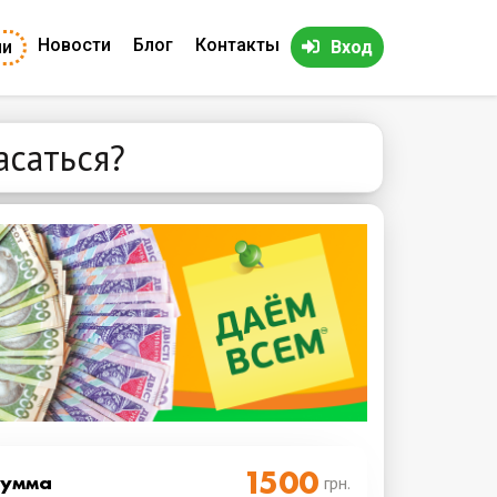
Новости
Блог
Контакты
ии
Вход
асаться?
Cумма
грн.