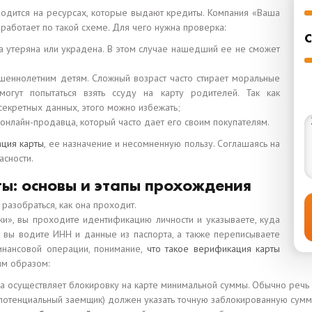
одится на ресурсах, которые выдают кредиты. Компания «Ваша
е работает по такой схеме. Для чего нужна проверка:
С
ка утеряна или украдена. В этом случае нашедший ее не сможет
шеннолетним детям. Сложный возраст часто стирает моральные
могут попытаться взять ссуду на карту родителей. Так как
секретных данных, этого можно избежать;
нлайн-продавца, который часто дает его своим покупателям.
ация карты
, ее назначение и несомненную пользу. Соглашаясь на
асности.
ы: основы и этапы прохождения
т разобраться, как она проходит.
чки», вы проходите идентификацию личности и указываете, куда
 вы водите ИНН и данные из паспорта, а также переписываете
инансовой операции, понимание,
что такое верификация карты
им образом:
а осуществляет блокировку на карте минимальной суммы. Обычно речь
(потенциальный заемщик) должен указать точную заблокированную сумм