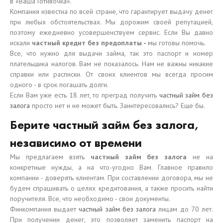
в «Ваша Готивочка».
Компания известна по всей стране, что гарантирует выдачу денег
при любых обстоятельствах. Мы дорожим своей репутацией,
поэтому ежедневно усовершенствуем сервис. Если Вы давно
искали
частный кредит без предоплаты -
мы готовы помочь.
Все, что нужно для выдачи займа, так это паспорт и номер
плательщика налогов. Вам не показалось. Нам не важны никакие
справки или расписки. От своих клиентов мы всегда просим
одного - в срок погашать долги.
Если Вам уже есть 18 лет, то преград получить
частный займ без
залога
просто нет и не может быть. Заинтересовались? Еще бы.
Берите частный займ без залога,
независимо от времени
Мы предлагаем взять
частный займ без залога
не на
конкретные нужды, а на что-угодно Вам. Главное правило
компании - доверять клиентам. При составлении договора, мы не
будем спрашивать о целях кредитования, а также просить найти
поручителя. Все, что необходимо - свои документы.
Финкомпания выдает
частный займ без залога
лицам до 70 лет.
При получении денег, это позволяет заменить паспорт на