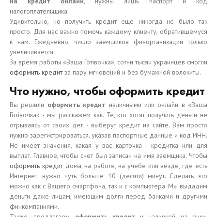
на кредит онлайн
, нужны лишь паспорт и код
налогоплательщика.
Удивительно, но получить кредит еще никогда не было так
просто. Для нас важно помочь каждому клиенту, обратившемуся
к нам. Ежедневно, число заемщиков финорганизации только
увеличивается.
За время работы «Ваша Готівочка», сотни тысяч украинцев смогли
оформить кредит
за пару мгновений и без бумажной волокиты.
Что нужно, чтобы оформить кредит
Вы решили
оформить кредит
наличными или онлайн в «Ваша
Готівочка» - мы расскажем как. Те, кто хотят получить деньги не
отрываясь от своих дел - выберут кредит на сайте. Вам просто
нужно зарегистрироваться, указав паспортные данные и код ИНН.
Не имеет значения, какая у вас карточка - кредитка или для
выплат. Главное, чтобы счет был записан на имя заемщика. Чтобы
оформить кредит
дома, на работе, на учебе или везде, где есть
Интернет, нужно чуть больше 10 (десяти) минут. Сделать это
можно как с Вашего смартфона, так и с компьютера. Мы выдадим
деньги даже лицам, имеющим долги перед банками и другими
финкомпаниями.
Также, предлагаем
оформить кредит
и наличкой на руки.