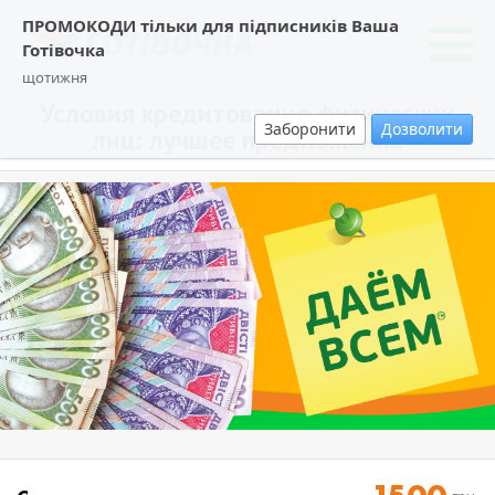
ПРОМОКОДИ тільки для підписників Ваша
Готівочка
щотижня
Условия кредитования физических
Заборонити
Дозволити
лиц: лучшее предложение