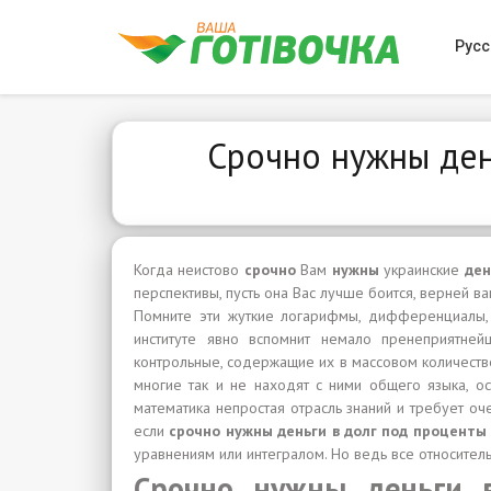
Русс
Срочно нужны ден
Когда неистово
срочно
Вам
нужны
украинские
де
перспективы, пусть она Вас лучше боится, верней ва
Помните эти жуткие логарифмы, дифференциалы, и
институте явно вспомнит немало пренеприятней
контрольные, содержащие их в массовом количестве
многие так и не находят с ними общего языка, ос
математика непростая отрасль знаний и требует о
если
срочно нужны деньги в долг под процент
уравнениям или интегралом. Но ведь все относител
Срочно нужны деньги 