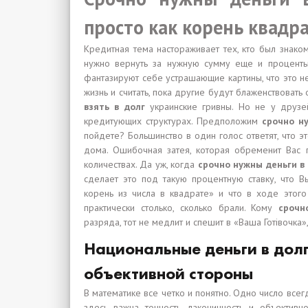
просто как корень квадр
Кредитная тема настораживает тех, кто был знако
нужно вернуть за нужную сумму еще и проценты, 
фантазируют себе устрашающие картины, что это не
жизнь и считать, пока другие будут блаженствовать 
взять в долг
украинские гривны. Но не у друзей
кредитующих структурах. Предположим
срочно н
пойдете? Большинство в один голос ответят, что 
дома. Ошибочная затея, которая обременит Вас 
количествах. Да уж, когда
срочно нужны деньги в
сделает это под такую процентную ставку, что 
корень из числа в квадрате» и что в ходе этого
практически столько, сколько брали. Кому
срочн
разряда, тот не медлит и спешит в «Ваша Готівочка»
Национальные деньги в долг
объективной стороны
В математике все четко и понятно. Одно число все
здесь важна точность, лаконичность и объектив