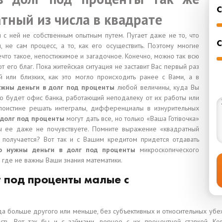
атный из числа в квадрате
м с ней не собственным опытным путем. Пугает даже не то, что
С
не сам процесс, а то, как его осуществить. Поэтому многие
что такое, непостижимое и загадочное. Конечно, можно так всю
от его благ. Пока житейская ситуация не заставит Вас первый раз
 или близких, как это могло происходить ранее с Вами, а в
ужны деньги в долг под проценты
любой величины, куда Вы
это будет офис банка, работающий неподалеку от их работы или
поистине решать интегралы, дифференциалы в изнурительных
 долг под проценты
могут дать все, но только «Ваша Готівочка»
Вы ее даже не почувствуете. Помните выражение «квадратный
 получается? Вот так и с Вашим кредитом придется отдавать
о нужны деньги в долг под проценты
микроскопического
, где не важны Ваши знания математики.
 под проценты малые с
гда больше другого или меньше, без субъективных и относительных убеж
ность. Вот так бы и с займами, вернее с их процентной ставкой. 