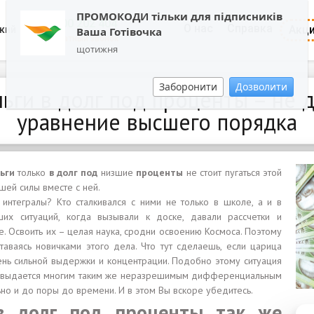
ПРОМОКОДИ тільки для підписників
0800 202 404
О нас
Справка
Акц
кий
Ваша Готівочка
Обратный звонок
щотижня
Заборонити
Дозволити
ьги в долг под проценты – не
уравнение высшего порядка
ньги
только
в долг под
низшие
проценты
не стоит пугаться этой
шей силы вместе с ней.
нтегралы? Кто сталкивался с ними не только в школе, а и в
ших ситуаций, когда вызывали к доске, давали рассчетки и
. Освоить их – целая наука, сродни освоению Космоса. Поэтому
таваясь новичками этого дела. Что тут сделаешь, если царица
чень сильной выдержки и концентрации. Подобно этому ситуация
ы
выдается многим таким же неразрешимым дифференциальным
ьно и до поры до времени. И в этом Вы вскоре убедитесь.
в долг под проценты так же