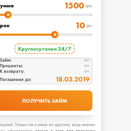
Cумма
грн.
рок
дн.
Круглосуточно 24/7
Займ:
грн.
Проценты:
грн.
К возврату:
грн.
18.03.2019
Погашение до:
дений. Только так и никак по-другому, ведь именно
Когда оформляются
деньги в долг под проценты