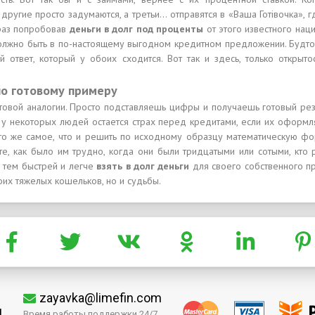
 другие просто задумаются, а третьи… отправятся в «Ваша Готівочка», 
 раз попробовав
деньги в долг под проценты
от этого известного нац
о должно быть в по-настоящему выгодном кредитном предложении. Будт
 ответ, который у обоих сходится. Вот так и здесь, только открыт
по готовому примеру
отовой аналогии. Просто подставляешь цифры и получаешь готовый рез
а у некоторых людей остается страх перед кредитами, если их оформ
то же самое, что и решить по исходному образцу математическую фор
ьте, как было им трудно, когда они были тридцатыми или сотыми, кто
, тем быстрей и легче
взять в долг деньги
для своего собственного пр
оих тяжелых кошельков, но и судьбы.
zayavka@limefin.com
м
Время работы поддержки 24/7