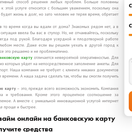
ьтативный способ решения любых проблем. Больше половины
 к этой услуге относится с большим уважением, поскольку она
 будет жизнь в долг, но зато человек не теряя время, обретает
С
в то время когда вы вдали от дома? Знакомых рядом нет, а в
ситуация ввела бы вас в ступор. Но, не отчаивайтесь, поскольку
егда под рукой. Благодаря усердной и плодотворной работе
 любом месте. Даже если вы решили уехать в другой город к
Все это решаемо и не проблематично.
анковскую карту
отличается невероятной оперативностью. Для
 из которых уйдет на непосредственное заполнение анкеты. Для
порт. Наша компания не требует с клиента никаких документов
 времени. А наша задача сделать так, чтобы вы смогли получить
ую карту
– это, прежде всего возможность экономить. Компания
ила и требования. Кроме этого процентное соотношение за
емое. А вместе с уникальной инновационной услугой интернет
ще проще и быстрее.
 займ онлайн на банковскую карту
лучите средства