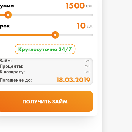
Cумма
грн.
рок
дн.
Круглосуточно 24/7
Займ:
грн.
Проценты:
грн.
К возврату:
грн.
18.03.2019
Погашение до: