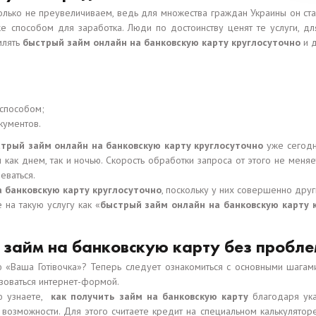
олько не преувеличиваем, ведь для множества граждан Украины он с
способом для заработка. Люди по достоинству ценят те услуги, для
млять
быстрый займ онлайн на банковскую карту круглосуточно
и д
 способом;
кументов.
трый займ онлайн на банковскую карту круглосуточно
уже сегодн
как днем, так и ночью. Скорость обработки запроса от этого не меняе
еваться.
 банковскую карту круглосуточно
, поскольку у них совершенно дру
на такую услугу как «
быстрый займ онлайн на банковскую карту 
ь займ на банковскую карту без пробл
 «Ваша Готівочка»? Теперь следует ознакомиться с основными шагами
зоваться интернет-формой.
ю узнаете,
как получить займ на банковскую карту
благодаря ука
озможности. Для этого считаете кредит на специальном калькуляторе