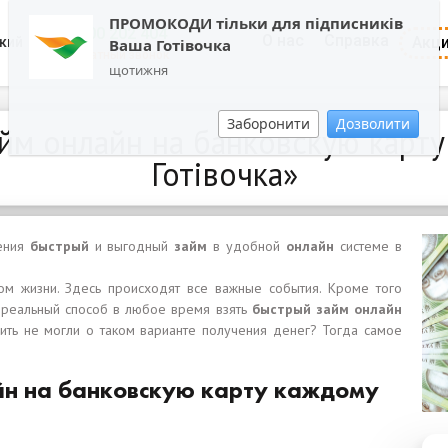
ПРОМОКОДИ тільки для підписників
0800 202 404
О нас
Справка
Акц
кий
Ваша Готівочка
Обратный звонок
щотижня
Заборонити
Дозволити
йм онлайн на банковскую карту
Готівочка»
ения
быстрый
и выгодный
займ
в удобной
онлайн
системе в
м жизни. Здесь происходят все важные события. Кроме того
 реальный способ в любое время взять
быстрый займ онлайн
ить не могли о таком варианте получения денег? Тогда самое
йн на банковскую карту каждому