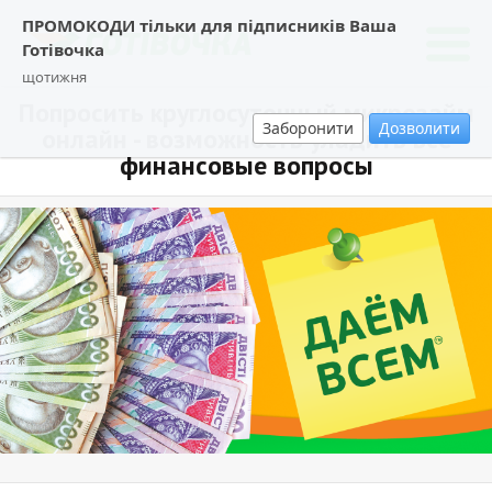
ПРОМОКОДИ тільки для підписників Ваша
Готівочка
щотижня
Попросить круглосуточный микрозайм
Заборонити
Дозволити
онлайн - возможность уладить все
финансовые вопросы