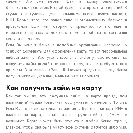
«лежит». Это уже первый факт в пользу безопасности
безналичных расчетов. Второй факт – это простота операций. В
случае с получения денег наличными всегда нужен паспорт,
ИНН. Кроме того, это заполнение многочисленных бланков и
протоколов. Если мы говорим о кредитах, то это еще и
множество справок о доходах, с места работы, о состоянии
семьи и так далее.
Если Вы клиент банка, а подобные организации непременно
требуют документы для оформления карты, то вся персональная
информация о Вас уже внесена в систему. Соответственно,
получить займ онлайн
не составит труда и не требует много
времени. В компании «Ваша Готівочка» кредит на карту банка
получит каждый украинец меньше, чем за полчаса.
Как получить займ на карту
Как так вышло, что
получить займ
на карту проще, чем
наличными? «Ваша Готівочка» обслуживает клиентов с 18 лет.
Если Вы достигли восемнадцатилетия, у Вас есть паспорт, ИНН и
пластиковая карта, значит никаких трудностей с займом не
возникнет. Карта может быть открыта в любом банке страны,
главное, чтобы она была участником системы расчетов либо Visa,