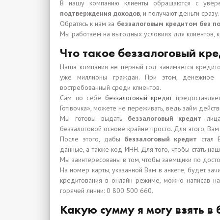
В нашу компанию клиенты обращаются с увер
подтверждения доходов
, и получают деньги сраз
Обратясь к нам за
беззалоговым кредитом без п
Мы работаем на выгодных условиях для клиентов, ко
Что такое беззалоговый кре
Наша компания не первый год занимается кредито
уже миллионы граждан. При этом, денежное 
востребованный среди клиентов.
Сам по себе
беззалоговый кредит
предоставляет
Готівочка», можете не переживать, ведь займ дейст
Мы готовы выдать
беззалоговый кредит
лица
беззалоговой основе крайне просто. Для этого, Вам
После этого, дабы
беззалоговый кредит
стал В
данные, а также код ИНН. Для того, чтобы стать на
Мы заинтересованы в том, чтобы заемщики по досто
На номер карты, указанной Вам в анкете, будет за
кредитования в онлайн режиме, можно написав н
горячей линии: 0 800 500 660.
Какую сумму я могу взять в