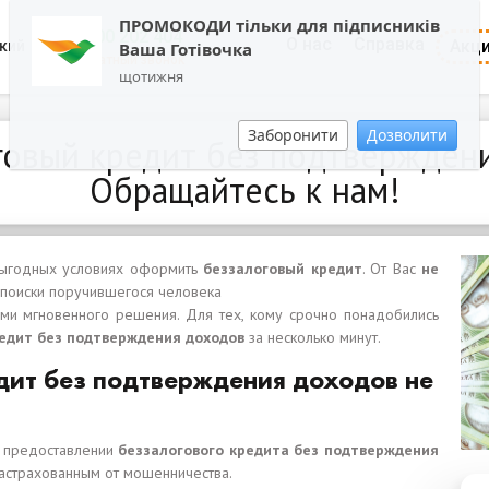
ПРОМОКОДИ тільки для підписників
0800 202 404
О нас
Справка
Акц
кий
Ваша Готівочка
Обратный звонок
щотижня
Заборонити
Дозволити
овый кредит без подтверждени
Обращайтесь к нам!
 выгодных условиях оформить
беззалоговый кредит
. От Вас
не
 поиски поручившегося человека
ими мгновенного решения. Для тех, кому срочно понадобились
едит без подтверждения доходов
за несколько минут.
дит без подтверждения доходов не
о предоставлении
беззалогового кредита без подтверждения
застрахованным от мошенничества.