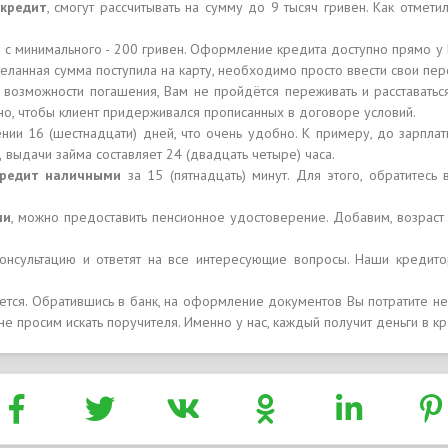
 кредит
, смогут рассчитывать на сумму до 9 тысяч гривен. Как отмети
с минимального - 200 гривен. Оформление кредита доступно прямо у В
желанная сумма поступила на карту, необходимо просто ввести свои пе
ия возможности погашения, Вам не пройдётся переживать и расставать
но, чтобы клиент придерживался прописанных в договоре условий.
нии 16 (шестнадцати) дней, что очень удобно. К примеру, до зарплат
 выдачи займа составляет 24 (двадцать четыре) часа.
кредит наличными
за 15 (пятнадцать) минут. Для этого, обратитес
ми
, можно предоставить пенсионное удостоверение. Добавим, возраст
онсультацию и ответят на все интересующие вопросы. Наши кредит
ается. Обратившись в банк, на оформление документов Вы потратите н
 не просим искать поручителя. Именно у нас, каждый получит деньги в 