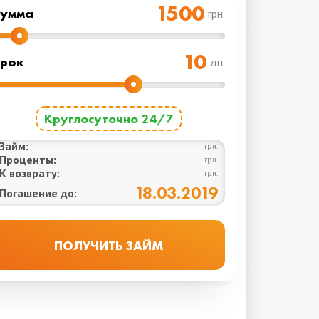
Cумма
грн.
рок
дн.
Круглосуточно 24/7
Займ:
грн.
Проценты:
грн.
К возврату:
грн.
18.03.2019
Погашение до: