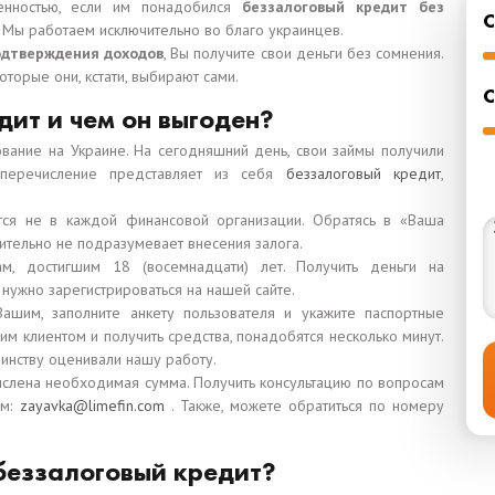
енностью, если им понадобился
беззалоговый кредит без
у. Мы работаем исключительно во благо украинцев.
одтверждения доходов
, Вы получите свои деньги без сомнения.
торые они, кстати, выбирают сами.
С
дит и чем он выгоден?
вание на Украине. На сегодняшний день, свои займы получили
перечисление представляет из себя
беззалоговый кредит
,
ся не в каждой финансовой организации. Обратясь в «Ваша
вительно не подразумевает внесения залога.
м, достигшим 18 (восемнадцати) лет. Получить деньги на
 нужно зарегистрироваться на нашей сайте.
ашим, заполните анкету пользователя и укажите паспортные
шим клиентом и получить средства, понадобятся несколько минут.
инству оценивали нашу работу.
числена необходимая сумма. Получить консультацию по вопросам
ам:
zayavka@limefin.com
. Также, можете обратиться по номеру
 беззалоговый кредит?