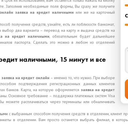
и срок их использования, Вам останется только нажать на кнопку
ете. Заполнив необходимые поля формы, Вы сразу же получите
онлайн заявка на кредит наличными
или же на карточный
С
пособ получения средств, узнайте, есть ли поблизости банкомат,
 выбор два варианта – перевод на карту и выдача средств на
ка на кредит наличными
, обязательным будет дальнейшее
иналов паспорта. Сделать это можно в любом из отделений
редит наличными, 15 минут и все
о
заявка на кредит онлайн
– именно то, что нужно. При выборе
способом подтверждения регистрационных данных клиентов
тах банков. Карта, на которую оформляется
заявка на кредит
ны. Основное требование – поддержка платежных систем Visa
Вы можете расплачиваться через терминалы или обналичивать
ными
с выбранным способом получения средств в отделении, клиент пр
нкеты в отделении. Вам просто останется выбрать филиал, в которы