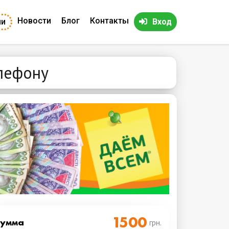
Новости
Блог
Контакты
ии
Вход
елефону
Cумма
грн.