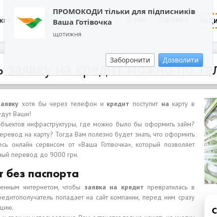
ПРОМОКОДИ тільки для підписників
0800 202 404
О нас
Справка
Акц
кий
Ваша Готівочка
Обратный звонок
щотижня
Заборонити
Дозволити
 заявку на кредит можно по т
заявку
хотя бы через телефон и
кредит
поступит
на
карту в
удут Ваши!
 объектов инфраструктуры, где можно было бы оформить займ?
еревод на карту? Тогда Вам полезно будет знать, что оформить
сь онлайн сервисом от «Ваша Готівочка», который позволяет
ный перевод до 9000 грн.
т без паспорта
ченным интернетом, чтобы
заявка на кредит
превратилась в
кредитополучатель попадает на сайт компании, перед ним сразу
ацию.