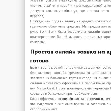
Указав в пустых ячейках сумму средств к получению 
«получить займ» и перейти к регистрационной анк
доступ к «личному кабинету», где и заполняется
перевод.
Прежде, чем
подать заявку на кредит
и указать с
где можно обналичить средства. Мы предлагаем на
руки. Если Вами была оформлена
онлайн заяв
подтверждение Вашей личности с помощью ориг
компании.
Простая онлайн заявка на к
готово
Если у Вас под рукой нет оригиналов документов, т
безналичного способа кредитования основным 
являются их банковские карты и сведения о клиен
онлайн
может быть оформлена в любом банке стра
или MasterCard. После подтверждения перевода 
средства в банкоматах при необходимости.
Когда оформляется
онлайн заявка на кредит налич
что существенно экономит время на заполнение а
свободных минут.