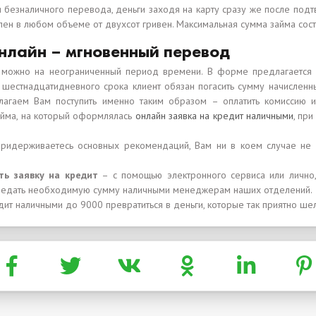
 безналичного перевода, деньги заходя на карту сразу же после подт
ен в любом объеме от двухсот гривен. Максимальная сумма займа сост
онлайн – мгновенный перевод
можно на неограниченный период времени. В форме предлагается у
 шестнадцатидневного срока клиент обязан погасить сумму начисленн
лагаем Вам поступить именно таким образом – оплатить комиссию и
айма, на который оформлялась
онлайн заявка на кредит наличными
, пр
придерживаетесь основных рекомендаций, Вам ни в коем случае не б
ть заявку на кредит
– с помощью электронного сервиса или лично,
передать необходимую сумму наличными менеджерам наших отделений.
дит наличными до 9000 превратиться в деньги, которые так приятно шел