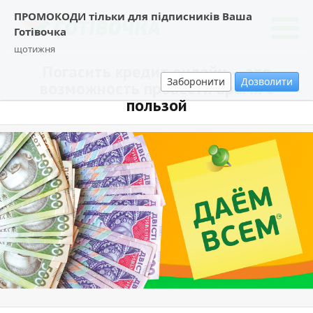
ПРОМОКОДИ тільки для підписників Ваша
Готівочка
щотижня
Погасить кредит онлайн – это
Заборонити
Дозволити
возможность провести время с
пользой