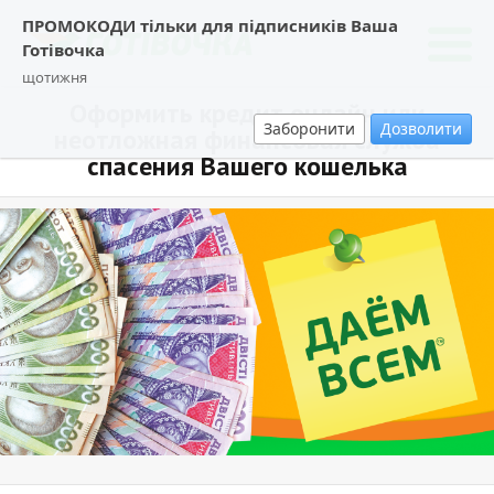
ПРОМОКОДИ тільки для підписників Ваша
Готівочка
щотижня
Оформить кредит онлайн или
Заборонити
Дозволити
неотложная финансовая служба
спасения Вашего кошелька