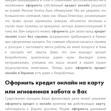
каждый нуждающийся в этом. К сожалению, воспользоваться им и
эксклюзивно
оформить
собственный
кредит онлайн
решается
не всякий. Многие боятся быть обманутыми. Мы же уверяем, что
большинство компаний, таких как «Ваша Готівочка», реализующие
это право среди украинских граждан, абсолютно легальны и
строят свою политику на принципах честных взаимоотношений. К
тому же, Вам запросто можно
оформить
для своих нужд
кредит
онлайн
даже
без справок
, традиционно требующихся в банках
при оформлении кредита. Это главным образом касается справки
о доходах с настоящего места работы, не имея которого в банк
и заходить нет смысла. Шанс, что они выдадут кредит
безработному практически равен нулю. Выглядит очень
несправедливо, учитывая, что масса людей в нашей стране
трудоустроены нелегально. Теперь шанс
оформить кредит
онлайн в Украине
есть даже у безработных.
Оформить кредит онлайн на карту
или мгновенная забота о Вас
Существенно наладить Ваши финансовые дела может решение
оформить кредит
в
онлайн
времени
на
действующую
карту
,
заботящееся о Вашем достатке. Решив
оформить
денежный