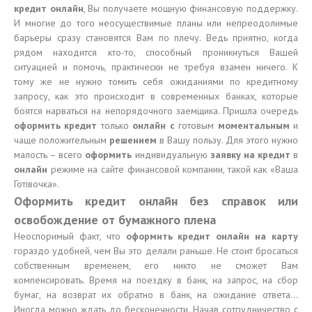
кредит онлайн
, Вы получаете мощную финансовую поддержку.
И многие до того неосуществимые планы или непреодолимые
барьеры сразу становятся Вам по плечу. Ведь приятно, когда
рядом находится кто-то, способный проникнуться Вашей
ситуацией и помочь, практически не требуя взамен ничего. К
тому же не нужно томить себя ожиданиями по кредитному
запросу, как это происходит в современных банках, которые
боятся нарваться на непорядочного заемщика. Пришла очередь
оформить кредит
только
онлайн с
готовым
моментальным
и
чаще положительным
решением
в Вашу пользу. Для этого нужно
малость – всего
оформить
индивидуальную
заявку на кредит
в
онлайн
режиме на сайте финансовой компании, такой как «Ваша
Готівочка».
Оформить кредит онлайн без справок или
освобождение от бумажного плена
Неоспоримый факт, что
оформить кредит онлайн на карту
гораздо удобней, чем Вы это делали раньше. Не стоит бросаться
собственным временем, его никто не сможет Вам
компенсировать. Время на поездку в банк, на запрос, на сбор
бумаг, на возврат их обратно в банк, на ожидание ответа…
Иногда можно ждать до бесконечности. Начав сотрудничество с