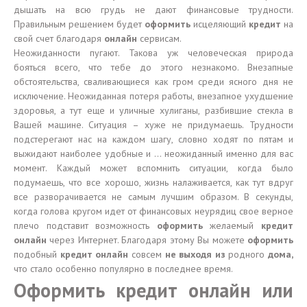
дышать на всю грудь не дают финансовые трудности.
Правильным решением будет
оформить
исцеляющий
кредит
на
свой счет благодаря
онлайн
сервисам.
Неожиданности пугают. Такова уж человеческая природа
бояться всего, что тебе до этого незнакомо. Внезапные
обстоятельства, сваливающиеся как гром среди ясного дня не
исключение. Неожиданная потеря работы, внезапное ухудшение
здоровья, а тут еще и уличные хулиганы, разбившие стекла в
Вашей машине. Ситуация – хуже не придумаешь. Трудности
подстерегают нас на каждом шагу, словно ходят по пятам и
выжидают наиболее удобные и … неожиданный именно для вас
момент. Каждый может вспомнить ситуации, когда было
подумаешь, что все хорошо, жизнь налаживается, как тут вдруг
все разворачивается не самым лучшим образом. В секунды,
когда голова кругом идет от финансовых неурядиц свое верное
плечо подставит возможность
оформить
желаемый
кредит
онлайн
через Интернет. Благодаря этому Вы можете
оформить
подобный
кредит онлайн
совсем
не выходя из
родного
дома,
что стало особенно популярно в последнее время.
Оформить кредит онлайн или